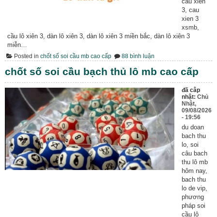
cau xien
3, cau
xien 3
xsmb,
cầu lô xiên 3, dàn lô xiên 3, dàn lô xiên 3 miền bắc, dàn lô xiên 3
miễn…
ở
Posted in
chốt số soi cầu mb cao cấp
88 bình luận
chốt
số
chốt số soi cầu bạch thủ lô mb cao cấp
soi
cầu
lô
đã câp
xiên
nhật:
Chủ
3
Nhật,
mb
09/08/2026
cao
- 19:56
cấp
du doan
bach thu
lo, soi
câu bach
thu lô mb
hôm nay,
bach thu
lo de vip,
phương
pháp soi
cầu lô