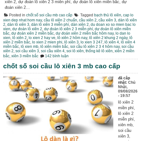
xiên 2, dự đoán lô xiên 2 3 miễn phí, dự đoán lô xiên miền bắc, dự
đoán xiên 2…
Posted in
chốt số soi cầu mb cao cấp
Tagged
bạch thủ lô xiên
,
cap lo
xien dep nhat hom nay
,
cầu lô xiên 2 chuẩn
,
cầu xiên 2
,
cầu xiên 3
,
dàn lô xiên
2
,
dàn lô xiên 3
,
dàn lô xiên 3 miễn phí
,
dàn xiên 2
,
du doan xo so mien bac lo
xien
,
dự đoán lô xiên 2
,
dự đoán lô xiên 2 3 miễn phí
,
dự đoán lô xiên miền
bắc
,
dự đoán xiên 2 miền bắc
,
dự đoán xiên 2 miền bắc hôm nay
,
lo dan lo
xien
,
lô xiên 2
,
lo xien 2 hay ve
,
lô xiên 2 hôm nay
,
lô xiên 2 khung 2 ngày
,
lô
xiên 2 miền bắc
,
lo xien 2 mien phi
,
lô xiên 3
,
lo xien 3 247
,
lô xiên 4
,
lô xiên 4
miền bắc
,
lô xien mb
,
lô xiên miền bắc
,
soi cầu lô xiên 2 3 4 hôm nay
,
soi cầu
xiên 2
,
soi cầu xiên 3
,
soi cầu xiên 4
,
soi lô xiên
,
thống kê lô xiên
,
xiên 2 miền
ở
bắc
,
xiên 3 miền bắc
142 bình luận
chốt
số
chốt số soi cầu lô xiên 3 mb cao cấp
soi
cầu
lô
đã câp
xiên
nhật:
Chủ
4
Nhật,
mb
09/08/2026
cao
- 19:57
cấp
lô xiên 2
miền phí,
lô xiên 2
miễn phí,
xiên mb,
soi cầu
xiên 3,