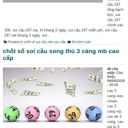
cầu 247
rồng bạch
kim, soi
cầu 247
chính xác
100, soi cầu 247 vip, lô khung 2 ngày, soi cầu 247 miễn phí, soi cầu
247 net khung 3 ngày, soi…
ở
Posted in
chốt số soi cầu mb cao cấp
89 bình luận
chốt
số
chốt số soi cầu song thủ 3 càng mb cao
soi
cấp
cầu
bạch
thủ
đã câp
lô
nhật:
Chủ
kép
Nhật,
mb
09/08/2026
cao
- 20:02
cấp
cau 3
cang sieu
chuan,
cau 3
cang vip,
cau de 3
cang, cau
soi lo 3