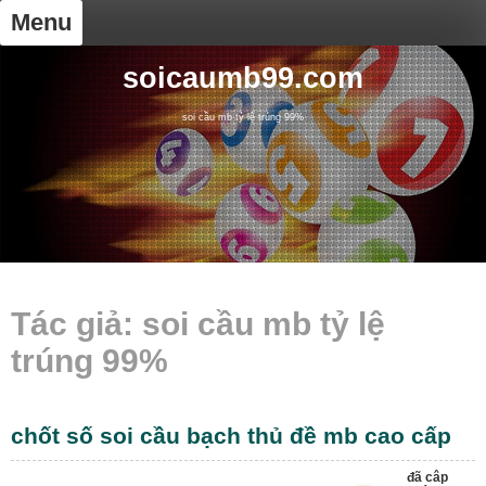
Skip
Menu
to
content
soicaumb99.com
soi cầu mb tỷ lệ trúng 99%
Tác giả:
soi cầu mb tỷ lệ
trúng 99%
chốt số soi cầu bạch thủ đề mb cao cấp
đã câp