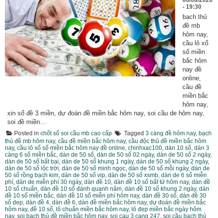
06/08/2026
- 19:30
bạch thủ
đề mb
hôm nay,
cầu lô xổ
số miền
bắc hôm
nay đề
online,
cầu đề
miền bắc
hôm nay,
xin số đề 3 miền, dự đoán đề miền bắc hôm nay, soi cầu de hôm nay,
soi đề miền…
Posted in
chốt số soi cầu mb cao cấp
Tagged
3 càng đề hôm nay
,
bạch
thủ đề mb hôm nay
,
cầu đề miền bắc hôm nay
,
cầu độc thủ đề miền bắc hôm
nay
,
cầu lô xổ số miền bắc hôm nay đề online
,
chinhxac100
,
dàn 10 số
,
dàn 3
càng 6 số miền bắc
,
dàn de 50 số
,
dàn de 50 số 02 ngày
,
dàn de 50 số 2 ngày
,
dàn de 50 số bất bại
,
dàn de 50 số khung 1 ngày
,
dàn de 50 số khung 2 ngày
,
dàn de 50 số lộc trời
,
dàn de 50 số minh ngọc
,
dàn de 50 số mỗi ngày
,
dàn de
50 số rồng bạch kim
,
dàn de 50 số vip
,
dàn de 50 số xsmb
,
dàn de 6 số miễn
phí
,
dàn de miễn phí 30 ngày
,
dàn đề 10
,
dàn đề 10 số bất tử hôm nay
,
dàn đề
10 số chuẩn
,
dàn đề 10 số đánh quanh năm
,
dàn đề 10 số khung 2 ngày
,
dàn
đề 10 số miền bắc
,
dàn đề 10 số miễn phí hôm nay
,
dàn đề 30 số
,
dàn đề 30
số dep
,
dàn đề 4
,
dàn đề 6
,
dàn đề miền bắc hôm nay
,
dự đoán đề miền bắc
hôm nay
,
đề 10 số
,
lô chuẩn miền bắc hôm nay
,
lô đẹp miền bắc ngày hôm
nay
,
soi bạch thủ đề miền bắc hôm nay
,
soi cau 3 cang 247
,
soi cầu bạch thủ