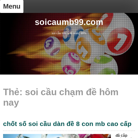
Skip
Menu
to
content
soicaumb99.com
soi cầu mb tỷ lệ trúng 99%
Thẻ:
soi cầu chạm đề hôm
nay
chốt số soi cầu dàn đề 8 con mb cao cấp
đã câp