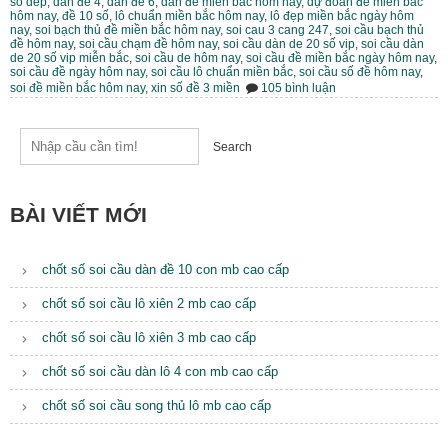
số dep
,
dàn đề 4
,
dàn đề 6
,
dàn đề miền bắc hôm nay
,
dự đoán đề miền bắc
hôm nay
,
đề 10 số
,
lô chuẩn miền bắc hôm nay
,
lô đẹp miền bắc ngày hôm
nay
,
soi bạch thủ đề miền bắc hôm nay
,
soi cau 3 cang 247
,
soi cầu bạch thủ
đề hôm nay
,
soi cầu chạm đề hôm nay
,
soi cầu dàn de 20 số vip
,
soi cầu dàn
de 20 số vip miễn bắc
,
soi cầu de hôm nay
,
soi cầu đề miền bắc ngày hôm nay
,
soi cầu đề ngày hôm nay
,
soi cầu lô chuẩn miền bắc
,
soi cầu số đề hôm nay
,
ở
soi đề miền bắc hôm nay
,
xin số đề 3 miền
105 bình luận
chốt
số
soi
cầu
Search
dàn
đề
8
con
BÀI VIẾT MỚI
mb
cao
cấp
chốt số soi cầu dàn đề 10 con mb cao cấp
chốt số soi cầu lô xiên 2 mb cao cấp
chốt số soi cầu lô xiên 3 mb cao cấp
chốt số soi cầu dàn lô 4 con mb cao cấp
chốt số soi cầu song thủ lô mb cao cấp