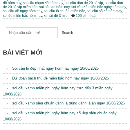
đề hôm nay
,
soi cầu chạm đề hôm nay
,
soi cầu dàn de 20 số vip
,
soi cầu dàn
de 20 số vip miễn bắc
,
soi cầu de hôm nay
,
soi cầu đề miền bắc ngày hôm nay
,
soi cầu đề ngày hôm nay
,
soi cầu lô chuẩn miền bắc
,
soi cầu số đề hôm nay
,
ở
soi đề miền bắc hôm nay
,
xin số đề 3 miền
105 bình luận
chốt
số
soi
cầu
Search
dàn
đề
8
con
BÀI VIẾT MỚI
mb
cao
cấp
Soi cầu lô đẹp nhất ngày hôm nay ngày 10/08/2026
Dự đoán bạch thủ đề miền bắc hôm nay ngày 10/08/2026
soi cầu xsmb miễn phí ngày hôm nay trực tiếp 3 miền ngày
10/08/2026
soi cầu xsmb siêu chuẩn đánh là trúng đánh là ăn ngày 10/08/2026
soi cầu xsmb miễn phí ngày hôm nay số đẹp siêu chuẩn ngày
10/08/2026