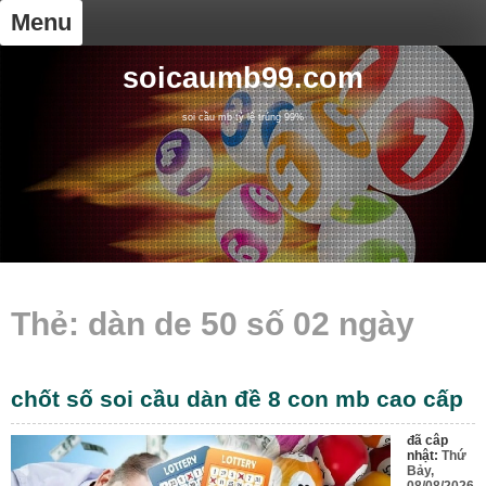
Skip
Menu
to
content
soicaumb99.com
soi cầu mb tỷ lệ trúng 99%
Thẻ:
dàn de 50 số 02 ngày
chốt số soi cầu dàn đề 8 con mb cao cấp
đã câp
nhật:
Thứ
Bảy,