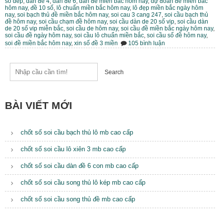
số dep
,
dàn đề 4
,
dàn đề 6
,
dàn đề miền bắc hôm nay
,
dự đoán đề miền bắc
hôm nay
,
đề 10 số
,
lô chuẩn miền bắc hôm nay
,
lô đẹp miền bắc ngày hôm
nay
,
soi bạch thủ đề miền bắc hôm nay
,
soi cau 3 cang 247
,
soi cầu bạch thủ
đề hôm nay
,
soi cầu chạm đề hôm nay
,
soi cầu dàn de 20 số vip
,
soi cầu dàn
de 20 số vip miễn bắc
,
soi cầu de hôm nay
,
soi cầu đề miền bắc ngày hôm nay
,
soi cầu đề ngày hôm nay
,
soi cầu lô chuẩn miền bắc
,
soi cầu số đề hôm nay
,
ở
soi đề miền bắc hôm nay
,
xin số đề 3 miền
105 bình luận
chốt
số
soi
cầu
Search
dàn
đề
8
con
BÀI VIẾT MỚI
mb
cao
cấp
chốt số soi cầu bạch thủ lô mb cao cấp
chốt số soi cầu lô xiên 3 mb cao cấp
chốt số soi cầu dàn đề 6 con mb cao cấp
chốt số soi cầu song thủ lô kép mb cao cấp
chốt số soi cầu song thủ đề mb cao cấp