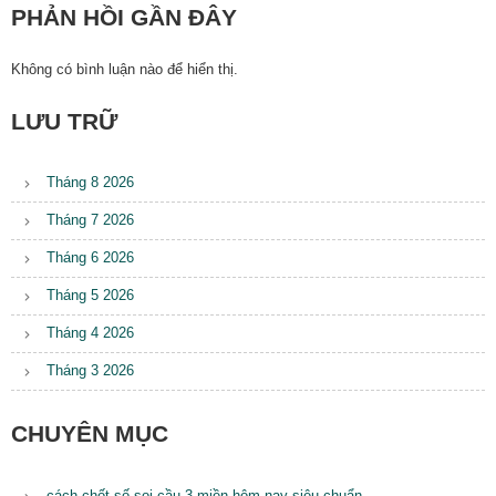
PHẢN HỒI GẦN ĐÂY
Không có bình luận nào để hiển thị.
LƯU TRỮ
Tháng 8 2026
Tháng 7 2026
Tháng 6 2026
Tháng 5 2026
Tháng 4 2026
Tháng 3 2026
CHUYÊN MỤC
cách chốt số soi cầu 3 miền hôm nay siêu chuẩn