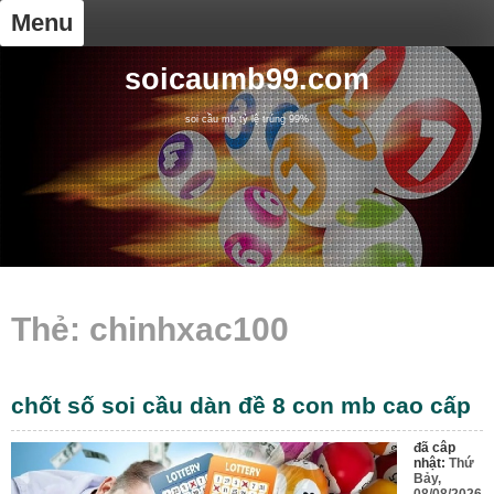
Skip
Menu
to
content
soicaumb99.com
soi cầu mb tỷ lệ trúng 99%
Thẻ:
chinhxac100
chốt số soi cầu dàn đề 8 con mb cao cấp
đã câp
nhật:
Thứ
Bảy,