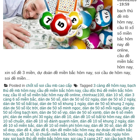
08/08/2026
- 19:59
bạch thủ
đề mb
hôm nay,
cầu lô xổ
số miền
bắc hôm
nay đề
online,
cầu đề
miền bắc
hôm nay,
xin số đề 3 miền, dự đoán đề miền bắc hôm nay, soi cầu de hôm nay,
soi đề miền…
Posted in
chốt số soi cầu mb cao cấp
Tagged
3 càng đề hôm nay
,
bạch
thủ đề mb hôm nay
,
cầu đề miền bắc hôm nay
,
cầu độc thủ đề miền bắc hôm
nay
,
cầu lô xổ số miền bắc hôm nay đề online
,
chinhxac100
,
dàn 10 số
,
dàn 3
càng 6 số miền bắc
,
dàn de 50 số
,
dàn de 50 số 02 ngày
,
dàn de 50 số 2 ngày
,
dàn de 50 số bất bại
,
dàn de 50 số khung 1 ngày
,
dàn de 50 số khung 2 ngày
,
dàn de 50 số lộc trời
,
dàn de 50 số minh ngọc
,
dàn de 50 số mỗi ngày
,
dàn de
50 số rồng bạch kim
,
dàn de 50 số vip
,
dàn de 50 số xsmb
,
dàn de 6 số miễn
phí
,
dàn de miễn phí 30 ngày
,
dàn đề 10
,
dàn đề 10 số bất tử hôm nay
,
dàn đề
10 số chuẩn
,
dàn đề 10 số đánh quanh năm
,
dàn đề 10 số khung 2 ngày
,
dàn
đề 10 số miền bắc
,
dàn đề 10 số miễn phí hôm nay
,
dàn đề 30 số
,
dàn đề 30
số dep
,
dàn đề 4
,
dàn đề 6
,
dàn đề miền bắc hôm nay
,
dự đoán đề miền bắc
hôm nay
,
đề 10 số
,
lô chuẩn miền bắc hôm nay
,
lô đẹp miền bắc ngày hôm
nay
,
soi bạch thủ đề miền bắc hôm nay
,
soi cau 3 cang 247
,
soi cầu bạch thủ