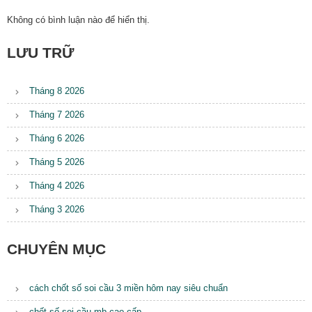
Không có bình luận nào để hiển thị.
LƯU TRỮ
Tháng 8 2026
Tháng 7 2026
Tháng 6 2026
Tháng 5 2026
Tháng 4 2026
Tháng 3 2026
CHUYÊN MỤC
cách chốt số soi cầu 3 miền hôm nay siêu chuẩn
chốt số soi cầu mb cao cấp