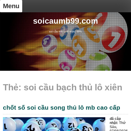
Skip
Menu
to
content
soicaumb99.com
soi cầu mb tỷ lệ trúng 99%
Thẻ:
soi cầu bạch thủ lô xiên
chốt số soi cầu song thủ lô mb cao cấp
đã câp
nhật:
Thứ
Sáu,