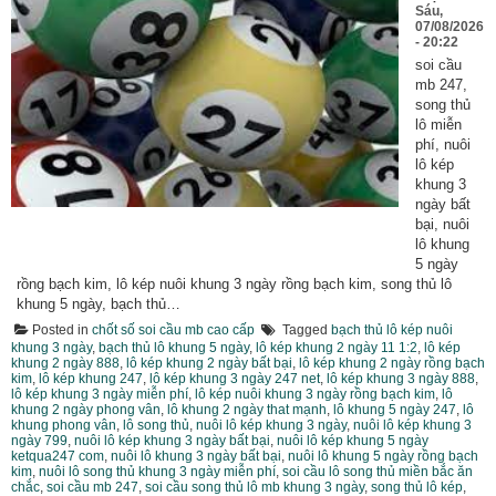
Sáu,
07/08/2026
- 20:22
soi cầu
mb 247,
song thủ
lô miễn
phí, nuôi
lô kép
khung 3
ngày bất
bại, nuôi
lô khung
5 ngày
rồng bạch kim, lô kép nuôi khung 3 ngày rồng bạch kim, song thủ lô
khung 5 ngày, bạch thủ…
Posted in
chốt số soi cầu mb cao cấp
Tagged
bạch thủ lô kép nuôi
khung 3 ngày
,
bạch thủ lô khung 5 ngày
,
lô kép khung 2 ngày 11 1:2
,
lô kép
khung 2 ngày 888
,
lô kép khung 2 ngày bất bại
,
lô kép khung 2 ngày rồng bạch
kim
,
lô kép khung 247
,
lô kép khung 3 ngày 247 net
,
lô kép khung 3 ngày 888
,
lô kép khung 3 ngày miễn phí
,
lô kép nuôi khung 3 ngày rồng bạch kim
,
lô
khung 2 ngày phong vân
,
lô khung 2 ngày that mạnh
,
lô khung 5 ngày 247
,
lô
khung phong vân
,
lô song thủ
,
nuôi lô kép khung 3 ngày
,
nuôi lô kép khung 3
ngày 799
,
nuôi lô kép khung 3 ngày bất bại
,
nuôi lô kép khung 5 ngày
ketqua247 com
,
nuôi lô khung 3 ngày bất bại
,
nuôi lô khung 5 ngày rồng bạch
kim
,
nuôi lô song thủ khung 3 ngày miễn phí
,
soi cầu lô song thủ miền bắc ăn
chắc
,
soi cầu mb 247
,
soi cầu song thủ lô mb khung 3 ngày
,
song thủ lô kép
,