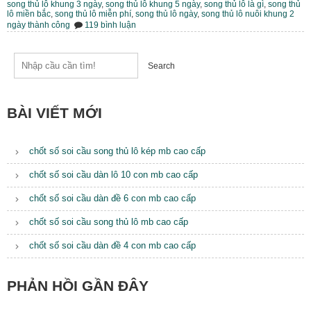
song thủ lô khung 3 ngày
,
song thủ lô khung 5 ngày
,
song thủ lô là gì
,
song thủ
lô miền bắc
,
song thủ lô miễn phí
,
song thủ lô ngày
,
song thủ lô nuôi khung 2
ở
ngày thành công
119 bình luận
chốt
số
soi
cầu
Search
song
thủ
lô
kép
BÀI VIẾT MỚI
mb
cao
cấp
chốt số soi cầu song thủ lô kép mb cao cấp
chốt số soi cầu dàn lô 10 con mb cao cấp
chốt số soi cầu dàn đề 6 con mb cao cấp
chốt số soi cầu song thủ lô mb cao cấp
chốt số soi cầu dàn đề 4 con mb cao cấp
PHẢN HỒI GẦN ĐÂY