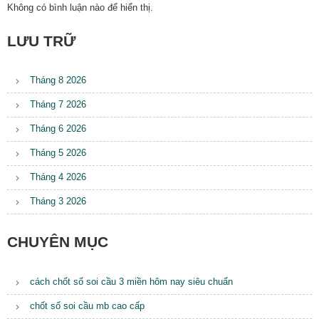
Không có bình luận nào để hiển thị.
LƯU TRỮ
Tháng 8 2026
Tháng 7 2026
Tháng 6 2026
Tháng 5 2026
Tháng 4 2026
Tháng 3 2026
CHUYÊN MỤC
cách chốt số soi cầu 3 miền hôm nay siêu chuẩn
chốt số soi cầu mb cao cấp