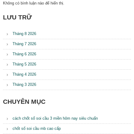
Không có bình luận nào để hiển thị.
LƯU TRỮ
Tháng 8 2026
Tháng 7 2026
Tháng 6 2026
Tháng 5 2026
Tháng 4 2026
Tháng 3 2026
CHUYÊN MỤC
cách chốt số soi cầu 3 miền hôm nay siêu chuẩn
chốt số soi cầu mb cao cấp