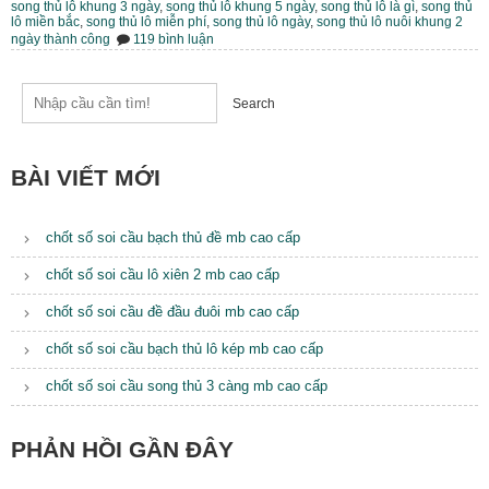
song thủ lô khung 3 ngày
,
song thủ lô khung 5 ngày
,
song thủ lô là gì
,
song thủ
lô miền bắc
,
song thủ lô miễn phí
,
song thủ lô ngày
,
song thủ lô nuôi khung 2
ở
ngày thành công
119 bình luận
chốt
số
soi
cầu
Search
song
thủ
lô
kép
BÀI VIẾT MỚI
mb
cao
cấp
chốt số soi cầu bạch thủ đề mb cao cấp
chốt số soi cầu lô xiên 2 mb cao cấp
chốt số soi cầu đề đầu đuôi mb cao cấp
chốt số soi cầu bạch thủ lô kép mb cao cấp
chốt số soi cầu song thủ 3 càng mb cao cấp
PHẢN HỒI GẦN ĐÂY