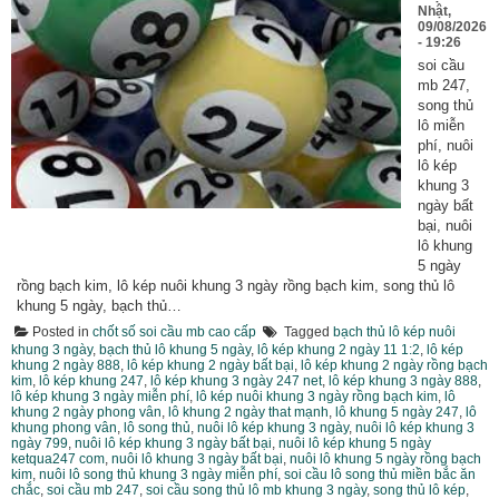
Nhật,
09/08/2026
- 19:26
soi cầu
mb 247,
song thủ
lô miễn
phí, nuôi
lô kép
khung 3
ngày bất
bại, nuôi
lô khung
5 ngày
rồng bạch kim, lô kép nuôi khung 3 ngày rồng bạch kim, song thủ lô
khung 5 ngày, bạch thủ…
Posted in
chốt số soi cầu mb cao cấp
Tagged
bạch thủ lô kép nuôi
khung 3 ngày
,
bạch thủ lô khung 5 ngày
,
lô kép khung 2 ngày 11 1:2
,
lô kép
khung 2 ngày 888
,
lô kép khung 2 ngày bất bại
,
lô kép khung 2 ngày rồng bạch
kim
,
lô kép khung 247
,
lô kép khung 3 ngày 247 net
,
lô kép khung 3 ngày 888
,
lô kép khung 3 ngày miễn phí
,
lô kép nuôi khung 3 ngày rồng bạch kim
,
lô
khung 2 ngày phong vân
,
lô khung 2 ngày that mạnh
,
lô khung 5 ngày 247
,
lô
khung phong vân
,
lô song thủ
,
nuôi lô kép khung 3 ngày
,
nuôi lô kép khung 3
ngày 799
,
nuôi lô kép khung 3 ngày bất bại
,
nuôi lô kép khung 5 ngày
ketqua247 com
,
nuôi lô khung 3 ngày bất bại
,
nuôi lô khung 5 ngày rồng bạch
kim
,
nuôi lô song thủ khung 3 ngày miễn phí
,
soi cầu lô song thủ miền bắc ăn
chắc
,
soi cầu mb 247
,
soi cầu song thủ lô mb khung 3 ngày
,
song thủ lô kép
,