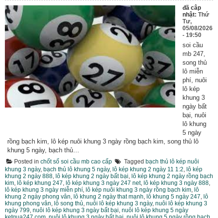
đã câp
nhật:
Thứ
Tư,
05/08/2026
- 19:50
soi cầu
mb 247,
song thủ
lô miễn
phí, nuôi
lô kép
khung 3
ngày bất
bại, nuôi
lô khung
5 ngày
rồng bạch kim, lô kép nuôi khung 3 ngày rồng bạch kim, song thủ lô
khung 5 ngày, bạch thủ…
Posted in
chốt số soi cầu mb cao cấp
Tagged
bạch thủ lô kép nuôi
khung 3 ngày
,
bạch thủ lô khung 5 ngày
,
lô kép khung 2 ngày 11 1:2
,
lô kép
khung 2 ngày 888
,
lô kép khung 2 ngày bất bại
,
lô kép khung 2 ngày rồng bạch
kim
,
lô kép khung 247
,
lô kép khung 3 ngày 247 net
,
lô kép khung 3 ngày 888
,
lô kép khung 3 ngày miễn phí
,
lô kép nuôi khung 3 ngày rồng bạch kim
,
lô
khung 2 ngày phong vân
,
lô khung 2 ngày that mạnh
,
lô khung 5 ngày 247
,
lô
khung phong vân
,
lô song thủ
,
nuôi lô kép khung 3 ngày
,
nuôi lô kép khung 3
ngày 799
,
nuôi lô kép khung 3 ngày bất bại
,
nuôi lô kép khung 5 ngày
ketqua247 com
,
nuôi lô khung 3 ngày bất bại
,
nuôi lô khung 5 ngày rồng bạch