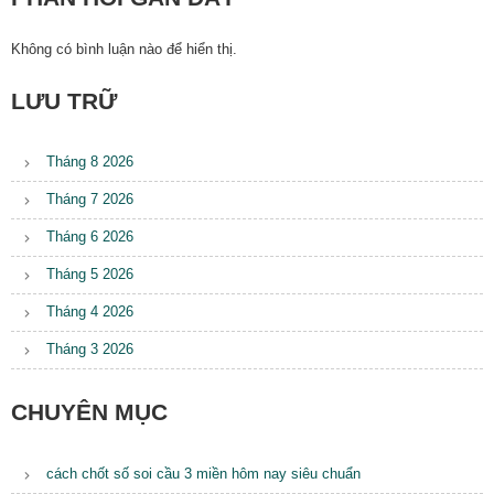
Không có bình luận nào để hiển thị.
LƯU TRỮ
Tháng 8 2026
Tháng 7 2026
Tháng 6 2026
Tháng 5 2026
Tháng 4 2026
Tháng 3 2026
CHUYÊN MỤC
cách chốt số soi cầu 3 miền hôm nay siêu chuẩn