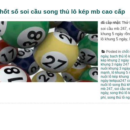
hốt số soi cầu song thủ lô kép mb cao cấp
đã câp nhật:
Thứ 
soi cầu mb 247, s
khung 5 ngày rồn
lô khung 5 ngày,
Posted in
chốt
ngày
,
bạch thủ lô 
kép khung 2 ngày 
khung 3 ngày 247 
nuôi khung 3 ngày
mạnh
,
lô khung 5
nuôi lô kép khung
ngày ketqua247 
nuôi lô song thủ 
mb 247
,
soi cầu s
ngày
,
song thủ lô 
phí
,
song thủ lô ng