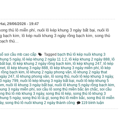
Hai, 29/06/2026 - 19:47
ong thủ lô miễn phí, nuôi lô kép khung 3 ngày bất bại, nuôi lô
g bạch kim, lô kép nuôi khung 3 ngày rồng bạch kim, song thủ
 bạch thủ…
 số soi cầu mb cao cấp
Tagged
bạch thủ lô kép nuôi khung 3
khung 5 ngày
,
lô kép khung 2 ngày 11 1:2
,
lô kép khung 2 ngày 888
,
lô
bất bại
,
lô kép khung 2 ngày rồng bạch kim
,
lô kép khung 247
,
lô kép
net
,
lô kép khung 3 ngày 888
,
lô kép khung 3 ngày miễn phí
,
lô kép
 rồng bạch kim
,
lô khung 2 ngày phong vân
,
lô khung 2 ngày that
 ngày 247
,
lô khung phong vân
,
lô song thủ
,
nuôi lô kép khung 3 ngày
,
 3 ngày 799
,
nuôi lô kép khung 3 ngày bất bại
,
nuôi lô kép khung 5
com
,
nuôi lô khung 3 ngày bất bại
,
nuôi lô khung 5 ngày rồng bạch kim
,
khung 3 ngày miễn phí
,
soi cầu lô song thủ miền bắc ăn chắc
,
soi cầu
ong thủ lô mb khung 3 ngày
,
song thủ lô kép
,
song thủ lô khung 3
khung 5 ngày
,
song thủ lô là gì
,
song thủ lô miền bắc
,
song thủ lô miễn
ở
ày
,
song thủ lô nuôi khung 2 ngày thành công
119 bình luận
chốt
số
soi
cầu
song
thủ
lô
kép