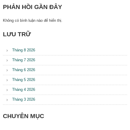
PHẢN HỒI GẦN ĐÂY
Không có bình luận nào để hiển thị.
LƯU TRỮ
Tháng 8 2026
Tháng 7 2026
Tháng 6 2026
Tháng 5 2026
Tháng 4 2026
Tháng 3 2026
CHUYÊN MỤC