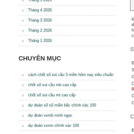
Tháng 4 2026
K
Tháng 3 2026
đ
h
Tháng 2 2026
c
Tháng 1 2026
S
CHUYÊN MỤC
Đ
S
cách chốt số soi cầu 3 miền hôm nay siêu chuẩn
C
C
chốt số soi cầu mb cao cấp
0
chốt số soi cầu mt cao cấp
C
C
dự đoán xổ số miền bắc chính xác 100
dự đoán xsmb minh ngọc
C
dự đoán xsmn chính xác 100
Đ