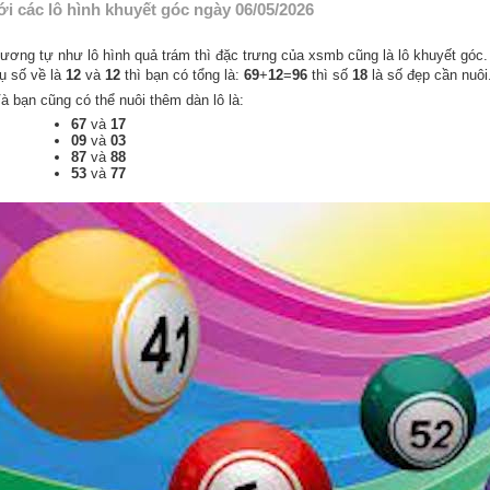
ới các lô hình khuyết góc ngày 06/05/2026
ương tự như lô hình quả trám thì đặc trưng của xsmb cũng là lô khuyết góc.
ụ số về là
12
và
12
thì bạn có tổng là:
69
+
12
=
96
thì số
18
là số đẹp cần nuôi
à bạn cũng có thể nuôi thêm dàn lô là:
67
và
17
09
và
03
87
và
88
53
và
77