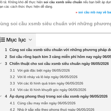
ô tả: Không khó để thực hiện
soi cầu xsmb siêu chuẩn
nếu bạn biết áp dụn
ạn các cách thức thực hiện dễ dàng.
»
soi cầu mb nay về b
ùng soi cầu xsmb siêu chuẩn với những phương
Mục lục
Cùng soi cầu xsmb siêu chuẩn với những phương pháp đơ
Soi cầu rồng bạch kim 3 càng miễn phí hôm nay ngày 06/0
Chiến thuật cho soi cầu xsmb siêu chuẩn ngày 06/05/2026
Với giải đặc biệt ngày 06/05/2026
Với lô nháy và lô kép ngày 06/05/2026
Với các lô hình quả trám ngày 06/05/2026
Với các lô hình khuyết góc ngày 06/05/2026
Áp dụng phong thuỷ trong soi cầu xsmb ngày 06/05/2026
Cúng cầu may mắn ngày 06/05/2026
Nhà ở sắp xếp theo phong thuỷ ngày 06/05/2026