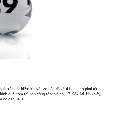
quả trám rất hiếm khi về. Và nếu đã về thì anh em phải tận
hình quả trám thì bạn cộng tổng và có:
17
+
08
=
64
. Như vậy,
ẽ có dàn đề là: