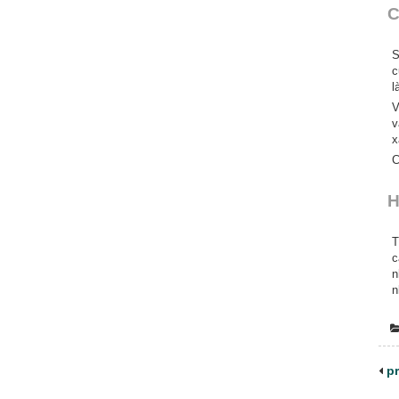
C
S
c
l
V
v
x
C
H
T
c
n
n
pr