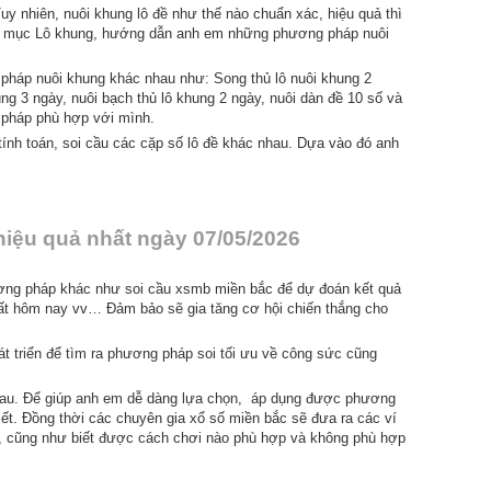
y nhiên, nuôi khung lô đề như thế nào chuẩn xác, hiệu quả thì
yên mục Lô khung, hướng dẫn anh em những phương pháp nuôi
pháp nuôi khung khác nhau như: Song thủ lô nuôi khung 2
ung 3 ngày, nuôi bạch thủ lô khung 2 ngày, nuôi dàn đề 10 số và
 pháp phù hợp với mình.
ính toán, soi cầu các cặp số lô đề khác nhau. Dựa vào đó anh
iệu quả nhất ngày 07/05/2026
ương pháp khác như soi cầu xsmb miền bắc để dự đoán kết quả
hất hôm nay vv… Đảm bảo sẽ gia tăng cơ hội chiến thắng cho
t triển để tìm ra phương pháp soi tối ưu về công sức cũng
nhau. Để giúp anh em dễ dàng lựa chọn, áp dụng được phương
iết. Đồng thời các chuyên gia xổ số miền bắc sẽ đưa ra các ví
g, cũng như biết được cách chơi nào phù hợp và không phù hợp