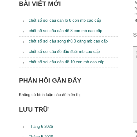
BÀI VIẾT MỚI
M
n
m
chốt số soi cầu dàn lô 8 con mb cao cấp
B
chốt số soi cầu dàn đề 8 con mb cao cấp
S
chốt số soi cầu song thủ 3 càng mb cao cấp
chốt số soi cầu đề đầu đuôi mb cao cấp
chốt số soi cầu dàn đề 10 con mb cao cấp
PHẢN HỒI GẦN ĐÂY
Không có bình luận nào để hiển thị.
LƯU TRỮ
Tháng 6 2026
S
Tháng 5 2026