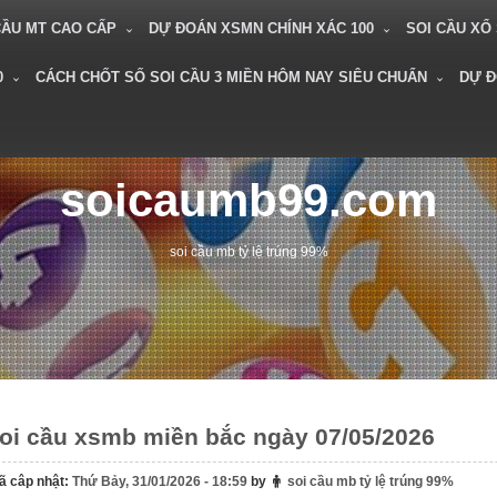
CẦU MT CAO CẤP
DỰ ĐOÁN XSMN CHÍNH XÁC 100
SOI CẦU XỔ
0
CÁCH CHỐT SỐ SOI CẦU 3 MIỀN HÔM NAY SIÊU CHUẨN
DỰ Đ
soicaumb99.com
soi cầu mb tỷ lệ trúng 99%
oi cầu xsmb miền bắc ngày 07/05/2026
ã câp nhật:
Thứ Bảy, 31/01/2026 - 18:59
by
soi cầu mb tỷ lệ trúng 99%