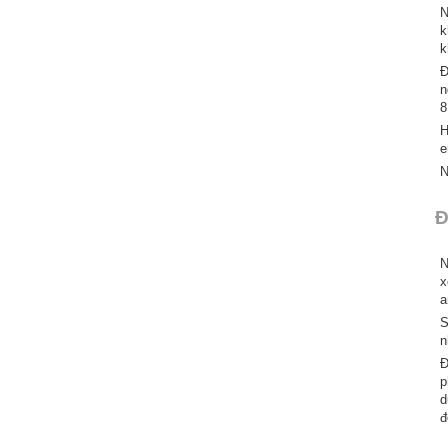
N
k
k
Đ
n
8
H
e
N
Đ
N
x
a
S
n
Đ
p
d
đ