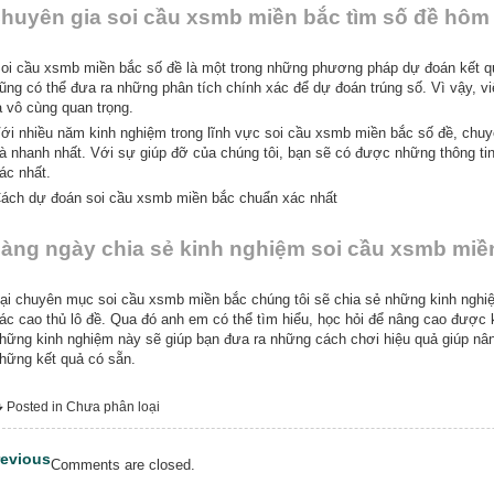
huyên gia soi cầu xsmb miền bắc tìm số đề hôm
oi cầu xsmb miền bắc số đề là một trong những phương pháp dự đoán kết qu
ũng có thể đưa ra những phân tích chính xác để dự đoán trúng số. Vì vậy, v
à vô cùng quan trọng.
ới nhiều năm kinh nghiệm trong lĩnh vực soi cầu xsmb miền bắc số đề, chuy
à nhanh nhất. Với sự giúp đỡ của chúng tôi, bạn sẽ có được những thông tin
ác nhất.
ách dự đoán soi cầu xsmb miền bắc chuẩn xác nhất
àng ngày chia sẻ kinh nghiệm soi cầu xsmb miề
ại chuyên mục soi cầu xsmb miền bắc chúng tôi sẽ chia sẻ những kinh nghi
ác cao thủ lô đề. Qua đó anh em có thể tìm hiểu, học hỏi để nâng cao được
hững kinh nghiệm này sẽ giúp bạn đưa ra những cách chơi hiệu quả giúp nâng
hững kết quả có sẵn.
Posted in Chưa phân loại
evious
Comments are closed.