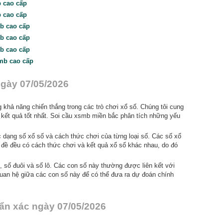
b cao cấp
b cao cấp
mb cao cấp
mb cao cấp
mb cao cấp
 mb cao cấp
ngày 07/05/2026
 khả năng chiến thắng trong các trò chơi xổ số. Chúng tôi cung
 kết quả tốt nhất. Soi cầu xsmb miền bắc phân tích những yếu
c dạng số xổ số và cách thức chơi của từng loại số. Các số xổ
ố đề đều có cách thức chơi và kết quả xổ số khác nhau, do đó
, số đuôi và số lô. Các con số này thường được liên kết với
uan hệ giữa các con số này để có thể đưa ra dự đoán chính
ẩn xác ngày 07/05/2026