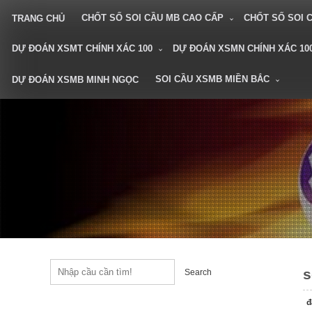
Skip
to
CHỐT SỐ SOI CẦU MB CAO CẤP
CHỐT SỐ SOI 
TRANG CHỦ
content
DỰ ĐOÁN XSMT CHÍNH XÁC 100
DỰ ĐOÁN XSMN CHÍNH XÁC 10
SOI CẦU XSMB MIỀN BẮC
DỰ ĐOÁN XSMB MINH NGỌC
s
Search
đ