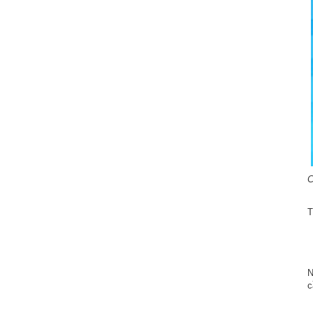
C
T
N
c