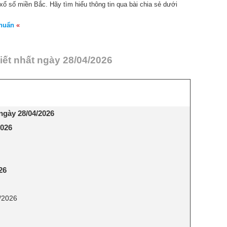
xổ số miền Bắc. Hãy tìm hiểu thông tin qua bài chia sẻ dưới
chuẩn
«
tiết nhất ngày 28/04/2026
 ngày 28/04/2026
2026
26
4/2026