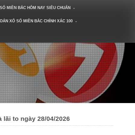
 SỐ MIỀN BẮC HÔM NAY SIÊU CHUẨN
OÁN XỔ SỐ MIỀN BẮC CHÍNH XÁC 100
à lãi to ngày 28/04/2026