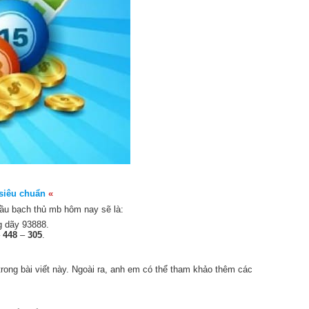
 siêu chuẩn
«
cầu bạch thủ mb hôm nay sẽ là:
ng dãy 93888.
–
448
–
305
.
rong bài viết này. Ngoài ra, anh em có thể tham khảo thêm các