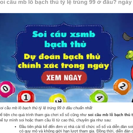
oi cầu mb lô bạch thủ tỷ lệ trúng 99 ở đâu? ngày
oi cầu mb lô bạch thủ tỷ lệ trúng 99 ở đâu chuẩn nhất
ể tiện cho quá trình tham gia chơi xổ số cũng như
soi cầu mb lô bạch thủ t
hể tự mình soi hoặc tham cầu lô từ cao thủ, chuyên gia như sau:
Đầu tiên phải kể đến đơn vị nhà cái tổ chức xố số và diễn đàn soi
có quy mô và không giới hạn lượt tham gia. Đồng thời, diễn đàn