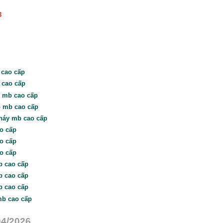
3
 cao cấp
 cao cấp
p mb cao cấp
p mb cao cấp
nháy mb cao cấp
ao cấp
ao cấp
ao cấp
b cao cấp
b cao cấp
b cao cấp
mb cao cấp
04/2026