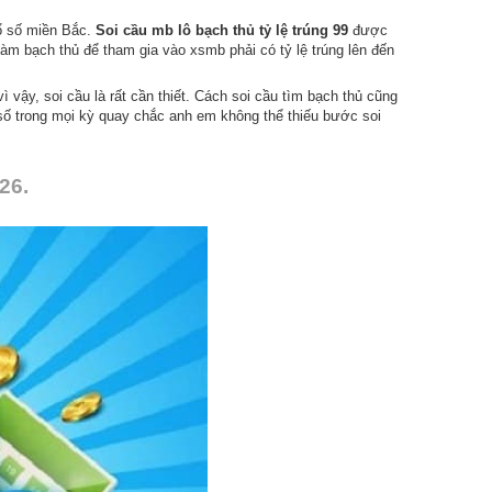
xổ số miền Bắc.
Soi cầu mb lô bạch thủ tỷ lệ trúng 99
được
làm bạch thủ để tham gia vào xsmb phải có tỷ lệ trúng lên đến
ì vậy, soi cầu là rất cần thiết. Cách soi cầu tìm bạch thủ cũng
ố trong mọi kỳ quay chắc anh em không thể thiếu bước soi
26.