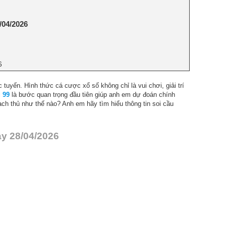
/04/2026
6
 tuyến. Hình thức cá cược xổ số không chỉ là vui chơi, giải trí
g 99
là bước quan trọng đầu tiên giúp anh em dự đoán chính
ch thủ như thế nào? Anh em hãy tìm hiểu thông tin soi cầu
ày 28/04/2026