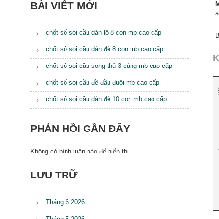
BÀI VIẾT MỚI
M
a
chốt số soi cầu dàn lô 8 con mb cao cấp
B
chốt số soi cầu dàn đề 8 con mb cao cấp
K
chốt số soi cầu song thủ 3 càng mb cao cấp
chốt số soi cầu đề đầu đuôi mb cao cấp
chốt số soi cầu dàn đề 10 con mb cao cấp
PHẢN HỒI GẦN ĐÂY
Không có bình luận nào để hiển thị.
LƯU TRỮ
Tháng 6 2026
Tháng 5 2026