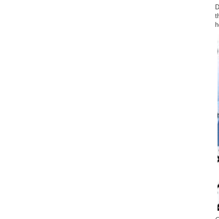
D
t
h