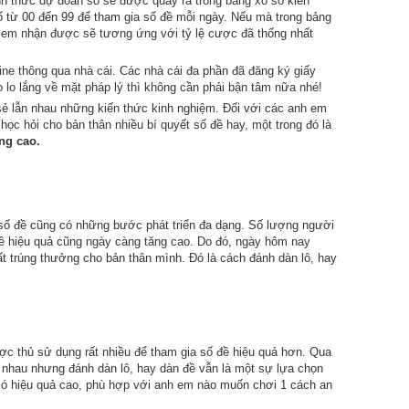
h thức dự đoán số sẽ được quay ra trong bảng xổ số kiến
ố từ 00 đến 99 để tham gia số đề mỗi ngày. Nếu mà trong bảng
h em nhận được sẽ tương ứng với tỷ lệ cược đã thống nhất
ine thông qua nhà cái. Các nhà cái đa phần đã đăng ký giấy
o lo lắng về mặt pháp lý thì không cần phải bận tâm nữa nhé!
a sẻ lẫn nhau những kiến thức kinh nghiệm. Đối với các anh em
 học hỏi cho bản thân nhiều bí quyết số đề hay, một trong đó là
úng cao.
c số đề cũng có những bước phát triển đa dạng. Số lượng người
ề hiệu quả cũng ngày càng tăng cao. Do đó, ngày hôm nay
ất trúng thưởng cho bản thân mình. Đó là cách đánh dàn lô, hay
ợc thủ sử dụng rất nhiều để tham gia số đề hiệu quả hơn. Qua
c nhau nhưng đánh dàn lô, hay dàn đề vẫn là một sự lựa chọn
 hiệu quả cao, phù hợp với anh em nào muốn chơi 1 cách an