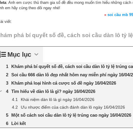
eta
: Anh em cược thủ tham gia số đề đều mong muốn tìm hiểu những cách
nh em hãy cùng theo dõi ngay nhé!
»
soi cầu mb 9
ài viết:
hám phá bí quyết số đề, cách soi cầu dàn lô tỷ l
Mục lục
Khám phá bí quyết số đề, cách soi cầu dàn lô tỷ lệ trúng c
Soi cầu 666 dàn lô đẹp nhất hôm nay miễn phí ngày 16/04/
Khám phá loại hình cá cược số đề ngày 16/04/2026
Tìm hiểu về dàn lô là gì? ngày 16/04/2026
Khái niệm dàn lô là gì ngày 16/04/2026
Ưu nhược điểm của cách đánh dàn lô ngày 16/04/2026
Một số cách soi cầu dàn lô tỷ lệ trúng cao ngày 16/04/2026
Lời kết