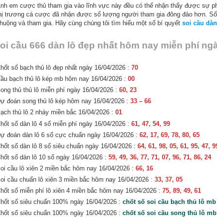
nh em cược thủ tham gia vào lĩnh vực này đều có thể nhận thấy được sự ph
hị trương cá cược đã nhận được số lượng người tham gia đông đảo hơn. Số
huộng và tham gia. Hãy cùng chúng tôi tìm hiểu một số bí quyết
soi cầu dàn
oi cầu 666 dàn lô đẹp nhất hôm nay miễn phí ng
hốt số bạch thủ lô đẹp nhất ngày 16/04/2026 :
70
ầu bạch thủ lô kép mb hôm nay 16/04/2026 :
00
ong thủ thủ lô miễn phí ngày 16/04/2026 :
60, 23
ự đoán song thủ lô kép hôm nay 16/04/2026 :
33 – 66
ạch thủ lô 2 nháy miền bắc 16/04/2026 :
01
hốt số dàn lô 4 số miễn phí ngày 16/04/2026 :
61, 47, 54, 99
ự đoán dàn lô 6 số cực chuẩn ngày 16/04/2026 :
62, 17, 69, 78, 80, 65
hốt số dàn lô 8 số siêu chuẩn ngày 16/04/2026 :
64, 61, 98, 05, 61, 95, 47, 9
hốt số dàn lô 10 số ngày 16/04/2026 :
59, 49, 36, 77, 71, 07, 96, 71, 86, 24
oi cầu lô xiên 2 miền bắc hôm nay 16/04/2026 :
66, 16
oi cầu chuẩn lô xiên 3 miền bắc hôm nay 16/04/2026 :
33, 37, 05
hốt số miễn phí lô xiên 4 miền bắc hôm nay 16/04/2026 :
75, 89, 49, 61
hốt số siêu chuẩn 100% ngày 16/04/2026 :
chốt số soi cầu bạch thủ lô mb
hốt số siêu chuẩn 100% ngày 16/04/2026 :
chốt số soi cầu song thủ lô mb