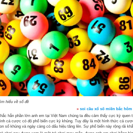
ìm hiểu về số đề
»
soi cầu xổ số miền bắc hôm
hắc hẳn phần lớn anh em tại Việt Nam chúng ta đều cảm thấy cực kỳ quen t
ình cá cược có độ phổ biến cực kỳ khủng. Tuy đây là một hình thức cá cượ
on số khủng và ngày càng có dấu hiệu tăng lên. Sự phổ biến này rộng rãi kh