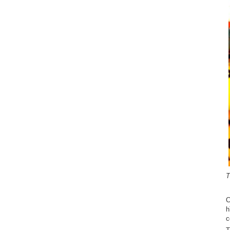
T
C
h
c