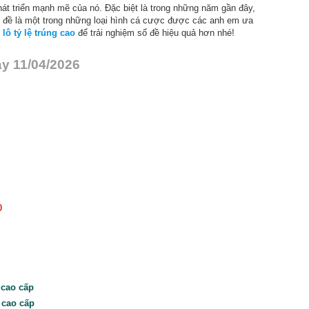
át triển mạnh mẽ của nó. Đặc biệt là trong những năm gần đây,
 đề là một trong những loại hình cá cược được các anh em ưa
 lô tỷ lệ trúng cao
để trải nghiệm số đề hiệu quả hơn nhé!
ày 11/04/2026
0
 cao cấp
 cao cấp