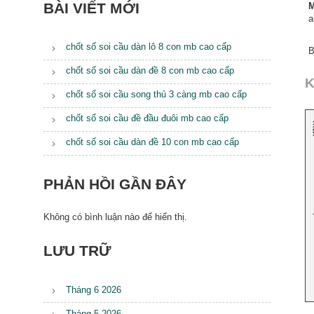
BÀI VIẾT MỚI
M
a
chốt số soi cầu dàn lô 8 con mb cao cấp
B
chốt số soi cầu dàn đề 8 con mb cao cấp
K
chốt số soi cầu song thủ 3 càng mb cao cấp
chốt số soi cầu đề đầu đuôi mb cao cấp
chốt số soi cầu dàn đề 10 con mb cao cấp
PHẢN HỒI GẦN ĐÂY
Không có bình luận nào để hiển thị.
LƯU TRỮ
Tháng 6 2026
Tháng 5 2026