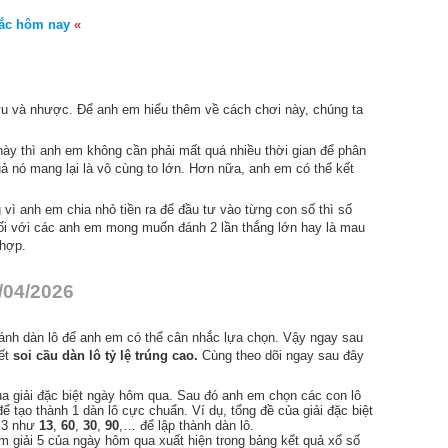
ắc hôm nay
«
ưu và nhược. Để anh em hiểu thêm về cách chơi này, chúng ta
 này thì anh em không cần phải mất quá nhiều thời gian để phân
uả nó mang lại là vô cùng to lớn. Hơn nữa, anh em có thể kết
ì anh em chia nhỏ tiền ra để đầu tư vào từng con số thì số
ối với các anh em mong muốn đánh 2 lần thắng lớn hay là mau
 hợp.
1/04/2026
ánh dàn lô để anh em có thể cân nhắc lựa chọn. Vậy ngay sau
yết
soi cầu dàn lô tỷ lệ trúng cao.
Cùng theo dõi ngay sau đây
ủa giải đặc biệt ngày hôm qua. Sau đó anh em chọn các con lô
 tạo thành 1 dàn lô cực chuẩn. Ví dụ, tổng đề của giải đặc biệt
g 3 như
13
,
60
,
30
,
90
,… để lập thành dàn lô.
ụm giải 5 của ngày hôm qua xuất hiện trong bảng kết quả xổ số