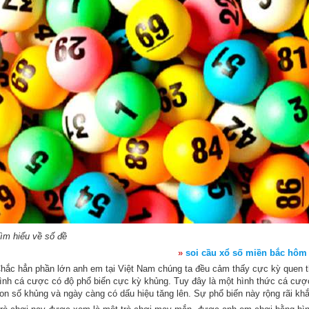
ìm hiểu về số đề
»
soi cầu xổ số miền bắc hôm
hắc hẳn phần lớn anh em tại Việt Nam chúng ta đều cảm thấy cực kỳ quen t
ình cá cược có độ phổ biến cực kỳ khủng. Tuy đây là một hình thức cá cượ
on số khủng và ngày càng có dấu hiệu tăng lên. Sự phổ biến này rộng rãi kh