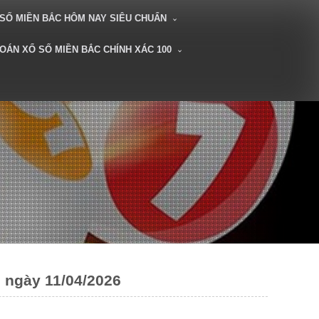
 SỐ MIỀN BẮC HÔM NAY SIÊU CHUẨN
OÁN XỔ SỐ MIỀN BẮC CHÍNH XÁC 100
g ngày 11/04/2026