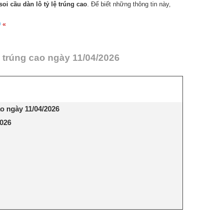
soi cầu dàn lô tỷ lệ trúng cao
. Để biết những thông tin này,
9
«
ệ trúng cao ngày 11/04/2026
ao ngày 11/04/2026
2026