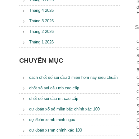
t
đ
Tháng 4 2026
H
Tháng 3 2026
S
Tháng 2 2026
C
Tháng 1 2026
C
S
CHUYÊN MỤC
D
B
C
cách chốt số soi cầu 3 miền hôm nay siêu chuẩn
D
chốt số soi cầu mb cao cấp
C
chốt số soi cầu mt cao cấp
C
S
dự đoán xổ số miền bắc chính xác 100
S
dự đoán xsmb minh ngọc
C
C
dự đoán xsmn chính xác 100
C