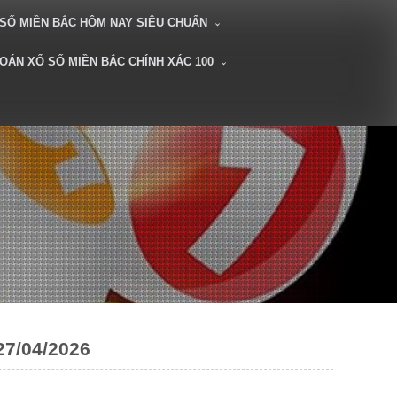
 SỐ MIỀN BẮC HÔM NAY SIÊU CHUẨN
OÁN XỔ SỐ MIỀN BẮC CHÍNH XÁC 100
27/04/2026