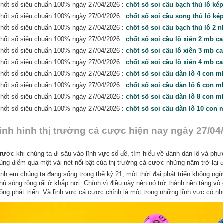
hốt số siêu chuẩn 100% ngày 27/04/2026 :
chốt số soi cầu bạch thủ lô ké
hốt số siêu chuẩn 100% ngày 27/04/2026 :
chốt số soi cầu song thủ lô ké
hốt số siêu chuẩn 100% ngày 27/04/2026 :
chốt số soi cầu bạch thủ lô 2 
hốt số siêu chuẩn 100% ngày 27/04/2026 :
chốt số soi cầu lô xiên 2 mb c
hốt số siêu chuẩn 100% ngày 27/04/2026 :
chốt số soi cầu lô xiên 3 mb c
hốt số siêu chuẩn 100% ngày 27/04/2026 :
chốt số soi cầu lô xiên 4 mb c
hốt số siêu chuẩn 100% ngày 27/04/2026 :
chốt số soi cầu dàn lô 4 con m
hốt số siêu chuẩn 100% ngày 27/04/2026 :
chốt số soi cầu dàn lô 6 con m
hốt số siêu chuẩn 100% ngày 27/04/2026 :
chốt số soi cầu dàn lô 8 con m
hốt số siêu chuẩn 100% ngày 27/04/2026 :
chốt số soi cầu dàn lô 10 con 
ình hình thị trường cá cược hiện nay ngày 27/04
rước khi chúng ta đi sâu vào lĩnh vực số đề, tìm hiểu về đánh dàn lô và p
ùng điểm qua một vài nét nổi bật của thị trường cá cược những năm trở lại 
nh em chúng ta đang sống trong thế kỷ 21, một thời đại phát triển không ngừng
hủ sóng rộng rãi ở khắp nơi. Chính vì điều này nên nó trở thành nền tảng vô
ống phát triển. Và lĩnh vực cá cược chính là một trong những lĩnh vực có nh