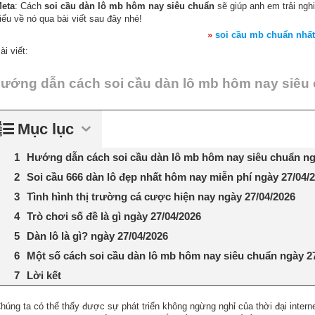
eta
: Cách
soi cầu dàn lô mb hôm nay siêu chuẩn
sẽ giúp anh em trải ngh
iểu về nó qua bài viết sau đây nhé!
»
soi cầu mb chuẩn nhất
ài viết:
ướng dẫn cách soi cầu dàn lô mb hôm nay siêu 
Mục lục
Hướng dẫn cách soi cầu dàn lô mb hôm nay siêu chuẩn ng
Soi cầu 666 dàn lô đẹp nhất hôm nay miễn phí ngày 27/04/
Tình hình thị trường cá cược hiện nay ngày 27/04/2026
Trò chơi số đề là gì ngày 27/04/2026
Dàn lô là gì? ngày 27/04/2026
Một số cách soi cầu dàn lô mb hôm nay siêu chuẩn ngày 2
Lời kết
húng ta có thể thấy được sự phát triển không ngừng nghỉ của thời đại internet