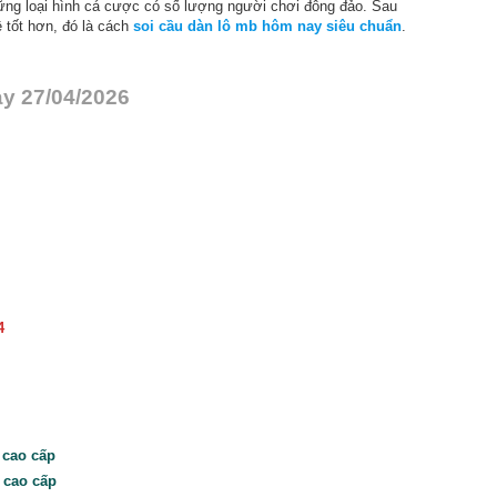
hững loại hình cá cược có số lượng người chơi đông đảo. Sau
 tốt hơn, đó là cách
soi cầu dàn lô mb hôm nay siêu chuẩn
.
ày 27/04/2026
4
 cao cấp
 cao cấp