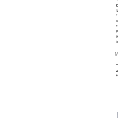
Đ
l
c
V
c
p
B
t
M
T
a
s