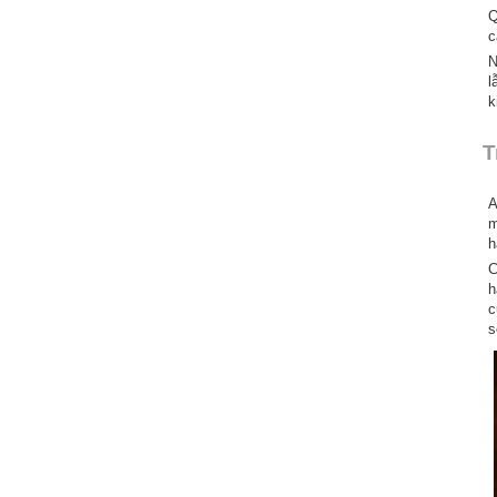
Q
c
N
l
k
T
A
m
h
C
h
c
s