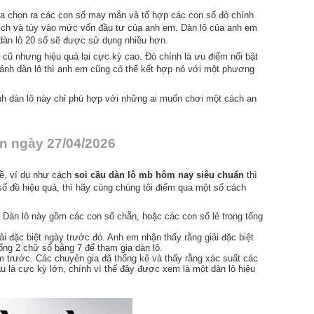
lựa chọn ra các con số may mắn và tổ hợp các con số đó chính
thích và tùy vào mức vốn đầu tư của anh em. Dàn lô của anh em
 dàn lô 20 số sẽ được sử dụng nhiều hơn.
 cũ nhưng hiệu quả lại cực kỳ cao. Đó chính là ưu điểm nổi bật
đánh dàn lô thì anh em cũng có thể kết hợp nó với một phương
nh dàn lô này chỉ phù hợp với những ai muốn chơi một cách an
n ngày 27/04/2026
ề, ví dụ như cách
soi cầu dàn lô mb hôm nay siêu chuẩn
thì
ố đề hiệu quả, thì hãy cùng chúng tôi điểm qua một số cách
 Dàn lô này gồm các con số chẵn, hoặc các con số lẻ trong tổng
i đặc biệt ngày trước đó. Anh em nhận thấy rằng giải đặc biệt
ổng 2 chữ số bằng 7 để tham gia dàn lô.
 trước. Các chuyên gia đã thống kê và thấy rằng xác suất các
u là cực kỳ lớn, chính vì thế đây được xem là một dàn lô hiệu