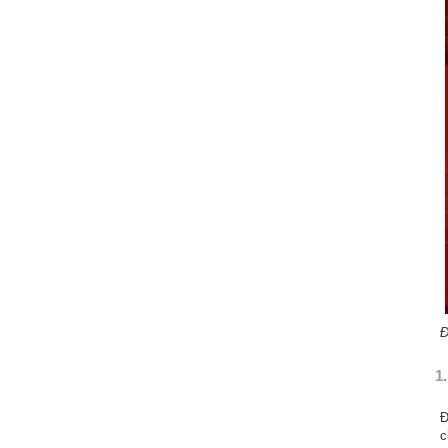
Đ
1
Đ
c