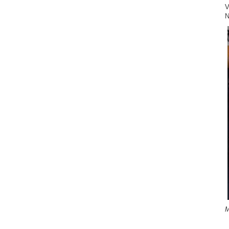
V
N
M