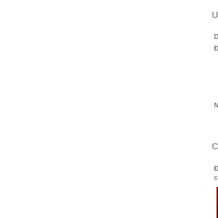
Ư
D
Đ
N
C
Đ
c