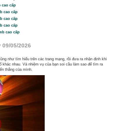
b cao cấp
mb cao cấp
mb cao cấp
mb cao cấp
 mb cao cấp
y 09/05/2026
ũng như tìm hiểu trên các trang mạng, rồi đưa ra nhận định khi
ố khác nhau. Và nhiệm vụ của bạn soi cầu làm sao để tìm ra
iến thắng của mình.