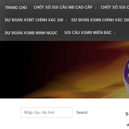
Skip
to
CHỐT SỐ SOI CẦU MB CAO CẤP
CHỐT SỐ SOI 
TRANG CHỦ
content
DỰ ĐOÁN XSMT CHÍNH XÁC 100
DỰ ĐOÁN XSMN CHÍNH XÁC 10
SOI CẦU XSMB MIỀN BẮC
DỰ ĐOÁN XSMB MINH NGỌC
s
Search
đ