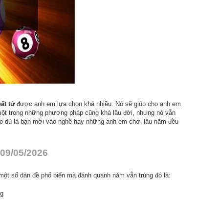
bất tử
được anh em lựa chọn khá nhiều. Nó sẽ giúp cho anh em
à một trong những phương pháp cũng khá lâu đời, nhưng nó vẫn
cho dù là bạn mới vào nghề hay những anh em chơi lâu năm đều
 09/05/2026
một số dàn đề phổ biến mà đánh quanh năm vẫn trúng đó là:
ng