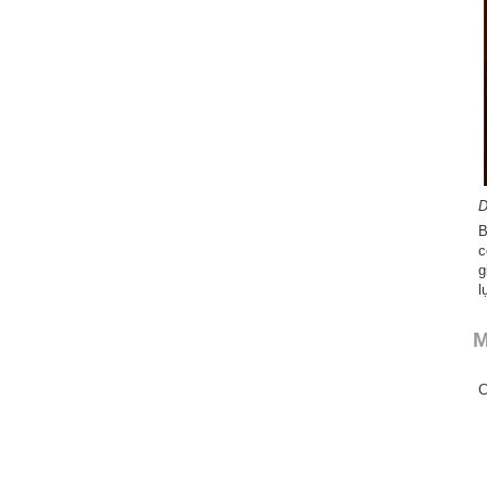
D
B
c
g
l
M
C