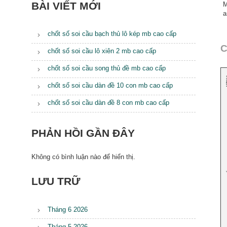
BÀI VIẾT MỚI
M
a
chốt số soi cầu bạch thủ lô kép mb cao cấp
C
chốt số soi cầu lô xiên 2 mb cao cấp
chốt số soi cầu song thủ đề mb cao cấp
chốt số soi cầu dàn đề 10 con mb cao cấp
chốt số soi cầu dàn đề 8 con mb cao cấp
PHẢN HỒI GẦN ĐÂY
Không có bình luận nào để hiển thị.
LƯU TRỮ
Tháng 6 2026
Tháng 5 2026