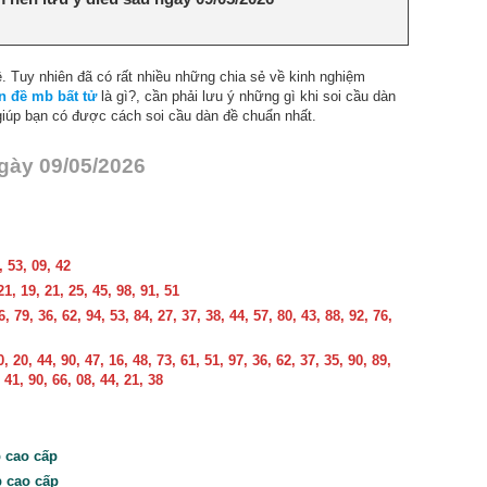
. Tuy nhiên đã có rất nhiều những chia sẻ về kinh nghiệm
n đề mb bất tử
là gì?, cần phải lưu ý những gì khi soi cầu dàn
 giúp bạn có được cách soi cầu dàn đề chuẩn nhất.
gày 09/05/2026
, 53, 09, 42
21, 19, 21, 25, 45, 98, 91, 51
6, 79, 36, 62, 94, 53, 84, 27, 37, 38, 44, 57, 80, 43, 88, 92, 76,
0, 20, 44, 90, 47, 16, 48, 73, 61, 51, 97, 36, 62, 37, 35, 90, 89,
, 41, 90, 66, 08, 44, 21, 38
b cao cấp
b cao cấp