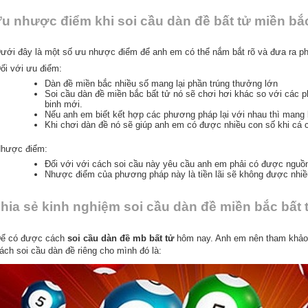
u nhược điểm khi soi cầu dàn đề bất tử miền bắ
ưới đây là một số ưu nhược điểm để anh em có thể nắm bắt rõ và đưa ra 
ối với ưu điểm:
Dàn đề miền bắc nhiều số mang lại phần trúng thưởng lớn
Soi cầu dàn đề miền bắc bất tử nó sẽ chơi hơi khác so với các 
binh mới.
Nếu anh em biết kết hợp các phương pháp lại với nhau thì mang l
Khi chơi dàn đề nó sẽ giúp anh em có được nhiều con số khi cá 
hược điểm:
Đối với với cách soi cầu này yêu cầu anh em phải có được nguồn
Nhược điểm của phương pháp này là tiền lãi sẽ không được nhiề
hia sẻ kinh nghiệm soi cầu dàn đề miền bắc bất
ể có được cách
soi cầu dàn đề mb bất tử
hôm nay. Anh em nên tham khảo k
ách soi cầu dàn đề riêng cho mình đó là: