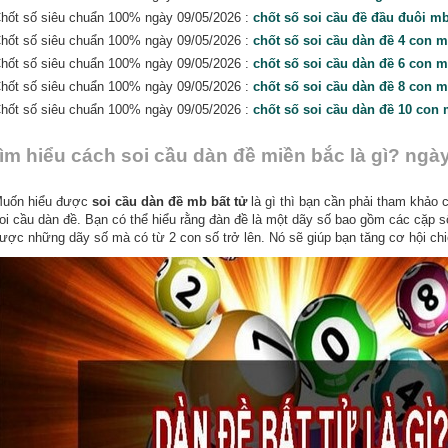
hốt số siêu chuẩn 100% ngày 09/05/2026 :
chốt số soi cầu đề đầu đuôi m
hốt số siêu chuẩn 100% ngày 09/05/2026 :
chốt số soi cầu dàn đề 4 con 
hốt số siêu chuẩn 100% ngày 09/05/2026 :
chốt số soi cầu dàn đề 6 con 
hốt số siêu chuẩn 100% ngày 09/05/2026 :
chốt số soi cầu dàn đề 8 con 
hốt số siêu chuẩn 100% ngày 09/05/2026 :
chốt số soi cầu dàn đề 10 con
ìm hiểu cách soi cầu dàn đề miền bắc là gì? ngà
uốn hiểu được
soi cầu dàn đề mb bất tử
là gì thì bạn cần phải tham khảo c
oi cầu dàn đề. Bạn có thể hiểu rằng đàn đề là một dãy số bao gồm các cặp s
ược những dãy số mà có từ 2 con số trở lên. Nó sẽ giúp bạn tăng cơ hội ch