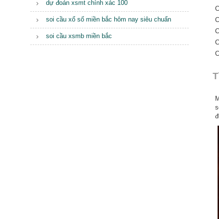
dự đoán xsmt chính xác 100
C
soi cầu xổ số miền bắc hôm nay siêu chuẩn
C
C
soi cầu xsmb miền bắc
C
C
T
M
s
đ