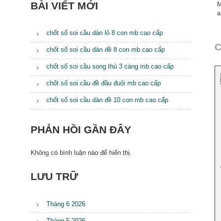
BÀI VIẾT MỚI
M
a
chốt số soi cầu dàn lô 8 con mb cao cấp
C
chốt số soi cầu dàn đề 8 con mb cao cấp
chốt số soi cầu song thủ 3 càng mb cao cấp
chốt số soi cầu đề đầu đuôi mb cao cấp
chốt số soi cầu dàn đề 10 con mb cao cấp
PHẢN HỒI GẦN ĐÂY
Không có bình luận nào để hiển thị.
LƯU TRỮ
Tháng 6 2026
Tháng 5 2026