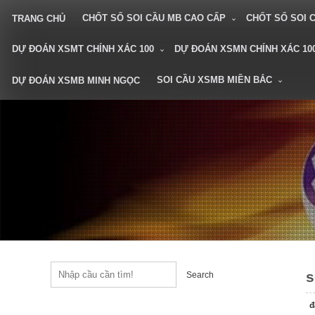
Skip
to
CHỐT SỐ SOI CẦU MB CAO CẤP
CHỐT SỐ SOI 
TRANG CHỦ
content
DỰ ĐOÁN XSMT CHÍNH XÁC 100
DỰ ĐOÁN XSMN CHÍNH XÁC 10
SOI CẦU XSMB MIỀN BẮC
DỰ ĐOÁN XSMB MINH NGỌC
s
Search
đ