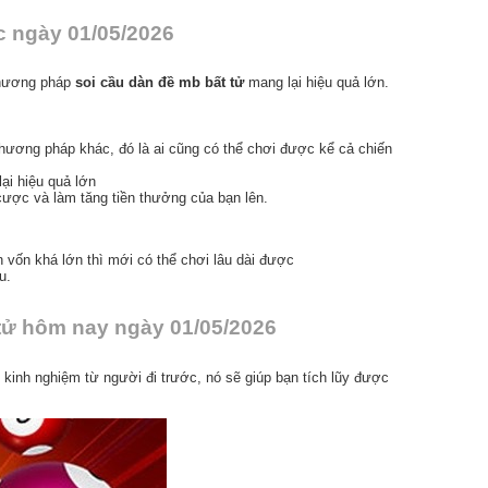
c ngày 01/05/2026
phương pháp
soi cầu dàn đề mb bất tử
mang lại hiệu quả lớn.
phương pháp khác, đó là ai cũng có thể chơi được kể cả chiến
ại hiệu quả lớn
cược và làm tăng tiền thưởng của bạn lên.
 vốn khá lớn thì mới có thể chơi lâu dài được
u.
 tử hôm nay ngày 01/05/2026
inh nghiệm từ người đi trước, nó sẽ giúp bạn tích lũy được