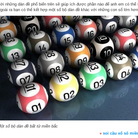
ới những dàn đề phổ biến trên sẽ giúp ích được phần nào để anh em có thể s
goài ra bạn có thể kết hợp một số bộ dàn đề khác với những con số lớn hơn
ột số bộ dàn đề bất tử miền bắc
»
soi cầu xổ số miề