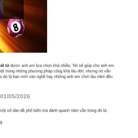
bất tử
được anh em lựa chọn khá nhiều. Nó sẽ giúp cho anh em
à một trong những phương pháp cũng khá lâu đời, nhưng nó vẫn
cho dù là bạn mới vào nghề hay những anh em chơi lâu năm đều
 01/05/2026
một số dàn đề phổ biến mà đánh quanh năm vẫn trúng đó là:
ng