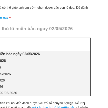
à có thể giúp anh em sớm chọn được các con lô đẹp. Để đánh
m nay
«
thủ lô miền bắc ngày 02/05/2026
iền bắc ngày 02/05/2026
2026
6
05/2026
2026
26
 02/05/2026
tiên khi nói đến đánh cược với xổ số chuyên nghiệp. Nếu thị
 sao? Có nhiều cách để
soi cầu bạch thủ lô miền bắc
và nhiều