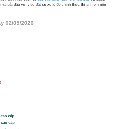
 và bắt đầu với việc đặt cược lô đề chính thức thì anh em nên
ày 02/05/2026
0
 cao cấp
 cao cấp