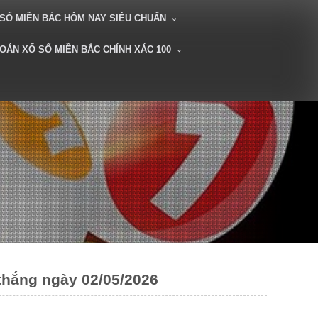
 SỐ MIỀN BẮC HÔM NAY SIÊU CHUẨN
OÁN XỔ SỐ MIỀN BẮC CHÍNH XÁC 100
 thắng ngày 02/05/2026