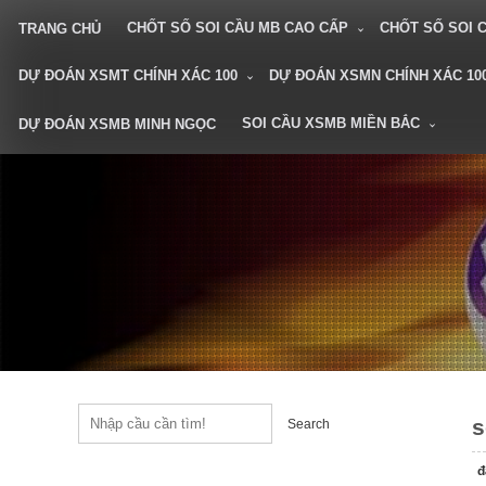
Skip
to
CHỐT SỐ SOI CẦU MB CAO CẤP
CHỐT SỐ SOI 
TRANG CHỦ
content
DỰ ĐOÁN XSMT CHÍNH XÁC 100
DỰ ĐOÁN XSMN CHÍNH XÁC 10
SOI CẦU XSMB MIỀN BẮC
DỰ ĐOÁN XSMB MINH NGỌC
s
Search
đ