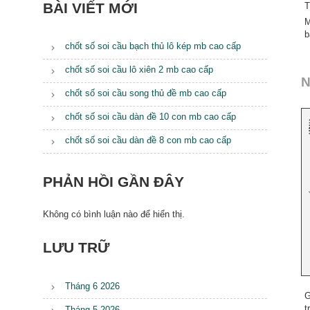
BÀI VIẾT MỚI
T
M
b
chốt số soi cầu bạch thủ lô kép mb cao cấp
chốt số soi cầu lô xiên 2 mb cao cấp
N
chốt số soi cầu song thủ đề mb cao cấp
chốt số soi cầu dàn đề 10 con mb cao cấp
chốt số soi cầu dàn đề 8 con mb cao cấp
PHẢN HỒI GẦN ĐÂY
Không có bình luận nào để hiển thị.
LƯU TRỮ
Tháng 6 2026
G
t
Tháng 5 2026