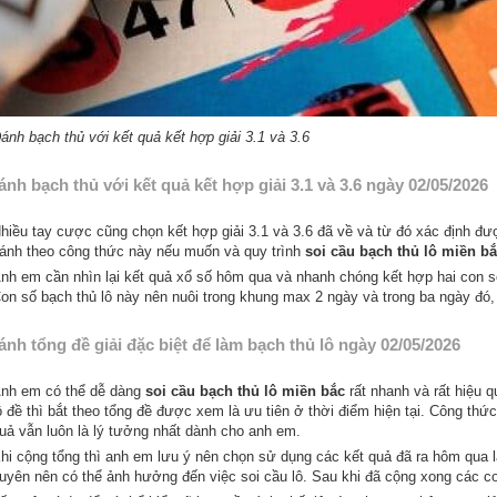
ánh bạch thủ với kết quả kết hợp giải 3.1 và 3.6
ánh bạch thủ với kết quả kết hợp giải 3.1 và 3.6 ngày 02/05/2026
hiều tay cược cũng chọn kết hợp giải 3.1 và 3.6 đã về và từ đó xác định đ
ánh theo công thức này nếu muốn và quy trình
soi cầu bạch thủ lô miền b
nh em cần nhìn lại kết quả xổ số hôm qua và nhanh chóng kết hợp hai con số
on số bạch thủ lô này nên nuôi trong khung max 2 ngày và trong ba ngày đó,
ánh tổng đề giải đặc biệt để làm bạch thủ lô ngày 02/05/2026
nh em có thể dễ dàng
soi cầu bạch thủ lô miền bắc
rất nhanh và rất hiệu q
ô đề thì bắt theo tổng đề được xem là ưu tiên ở thời điểm hiện tại. Công th
uả vẫn luôn là lý tưởng nhất dành cho anh em.
hi cộng tổng thì anh em lưu ý nên chọn sử dụng các kết quả đã ra hôm qua 
uyên nên có thể ảnh hưởng đến việc soi cầu lô. Sau khi đã cộng xong các co