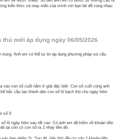
ì anh em sẽ được nhiều. Số tiền anh em có được từ những cầu ra
những kiến thức và may mắn của mình với bạn bè để cùng nhau
n thủ mới áp dụng ngày 06/05/2026
n trung. Anh em có thể tự tin áp dụng phương pháp soi cầu
a vào con số cuối nằm ở giải đặc biệt. Con số cuối cùng anh
thể bắc cầu tạo thành dàn con số lô bạch thủ cho ngày hôm
on số 0
a số lô ngày hôm sau rất cao. Có anh em đã kiếm về khoản tiền
ó lại còn có con số ra 2 nháy liền đó.
 xác bao nhiêu %. Sau đó, hãy thử đầu tư vào 1 khoản tiền