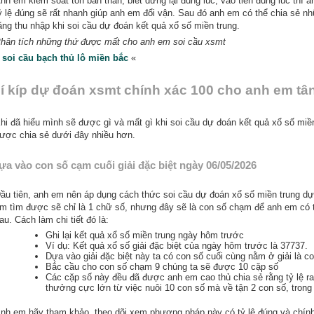
nh em kiểm soát tổn bản thân, biết dừng lại đúng lúc, vào tiền đúng lúc th
ỷ lệ đúng sẽ rất nhanh giúp anh em đổi vận. Sau đó anh em có thể chia sẻ 
ăng thu nhập khi soi cầu dự đoán kết quả xổ số miền trung.
hân tích những thứ được mất cho anh em soi cầu xsmt
»
soi cầu bạch thủ lô miền bắc
«
í kíp dự đoán xsmt chính xác 100 cho anh em tâ
hi đã hiểu mình sẽ được gì và mất gì khi soi cầu dự đoán kết quả xổ số miề
ược chia sẻ dưới đây nhiều hơn.
ựa vào con số cạm cuối giải đặc biệt ngày 06/05/2026
ầu tiên, anh em nên áp dụng cách thức soi cầu dự đoán xổ số miền trung dự
m tìm được sẽ chỉ là 1 chữ số, nhưng đây sẽ là con số chạm để anh em có 
au. Cách làm chi tiết đó là:
Ghi lại kết quả xổ số miền trung ngày hôm trước
Ví dụ: Kết quả xổ số giải đặc biệt của ngày hôm trước là 37737.
Dựa vào giải đặc biệt này ta có con số cuối cùng nằm ở giải là c
Bắc cầu cho con số chạm 9 chúng ta sẽ được 10 cặp số
Các cặp số này đều đã được anh em cao thủ chia sẻ rằng tỷ lệ r
thưởng cực lớn từ việc nuôi 10 con số mà về tận 2 con số, trong đ
nh em hãy tham khảo, theo dõi xem phương pháp này có tỷ lệ đúng và chính