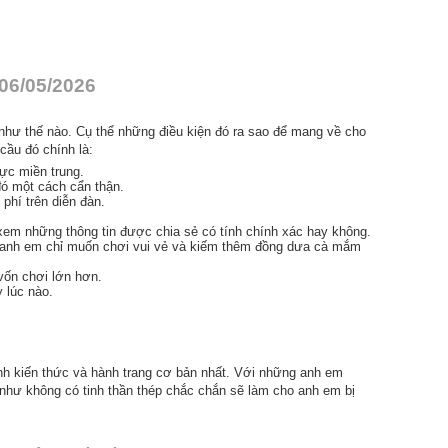
06/05/2026
hư thế nào. Cụ thể những điều kiện đó ra sao để mang về cho
cầu đó chính là:
vực miền trung.
đó một cách cẩn thận.
phí trên diễn đàn.
xem những thông tin được chia sẻ có tính chính xác hay không.
u anh em chỉ muốn chơi vui vẻ và kiếm thêm đồng dưa cà mắm
vốn chơi lớn hơn.
 lúc nào.
ình kiến thức và hành trang cơ bản nhất. Với những anh em
 như không có tinh thần thép chắc chắn sẽ làm cho anh em bị