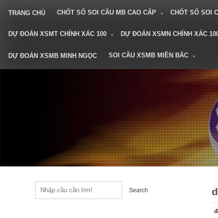
Skip
to
CHỐT SỐ SOI CẦU MB CAO CẤP
CHỐT SỐ SOI 
TRANG CHỦ
content
DỰ ĐOÁN XSMT CHÍNH XÁC 100
DỰ ĐOÁN XSMN CHÍNH XÁC 10
SOI CẦU XSMB MIỀN BẮC
DỰ ĐOÁN XSMB MINH NGỌC
d
Search
đ