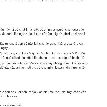
cầu này lại có chút khác biệt đó chính là người chơi dựa vào
sau đó đánh lộn ngược lại 1 con số nữa. Người chơi sẽ được 1
 đầu tư cho 2 cặp số này khi chơi lô cũng không quá lớn. Anh
3 ngày.
đặc biệt này sau khi cộng lại với nhau ta được con số
71
. Lộn
kết quả xổ số giải đặc biệt chúng ta có một cặp số bạch thủ.
 số tiền vào cho dàn đề 2 con số này không nhiều. Chỉ khoảng
g để gãy cầu anh em sẽ thu về cho mình khoản tiền thưởng từ
n 2 con số cuối nằm ở giải đặc biệt mà thôi. Nói một cách vắn
chơi như sau:
c và số liền sau