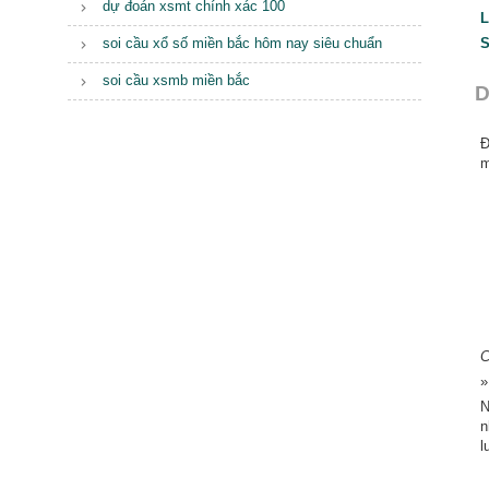
dự đoán xsmt chính xác 100
L
soi cầu xổ số miền bắc hôm nay siêu chuẩn
soi cầu xsmb miền bắc
D
Đ
m
C
N
n
l