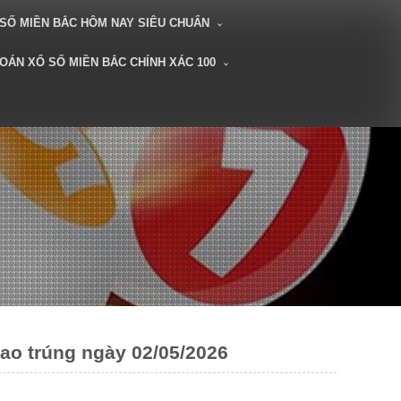
 SỐ MIỀN BẮC HÔM NAY SIÊU CHUẨN
OÁN XỔ SỐ MIỀN BẮC CHÍNH XÁC 100
ao trúng ngày 02/05/2026