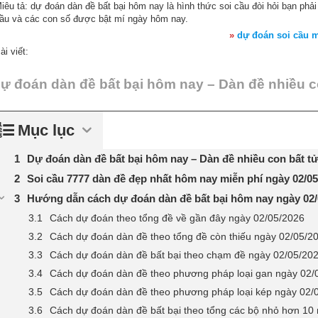
iêu tả: dự đoán dàn đề bất bại hôm nay là hình thức soi cầu đòi hỏi bạn phả
ầu và các con số được bật mí ngày hôm nay.
»
dự đoán soi cầu 
ài viết:
ự đoán dàn đề bất bại hôm nay – Dàn đề nhiều c
Mục lục
Dự đoán dàn đề bất bại hôm nay – Dàn đề nhiều con bất tử
Soi cầu 7777 dàn đề đẹp nhất hôm nay miễn phí ngày 02/05
Hướng dẫn cách dự đoán dàn đề bất bại hôm nay ngày 02/
Cách dự đoán theo tổng đề về gần đây ngày 02/05/2026
Cách dự đoán dàn đề theo tổng đề còn thiếu ngày 02/05/2
Cách dự đoán dàn đề bất bại theo chạm đề ngày 02/05/20
Cách dự đoán dàn đề theo phương pháp loại gan ngày 02/
Cách dự đoán dàn đề theo phương pháp loại kép ngày 02/
Cách dự đoán dàn đề bất bại theo tổng các bộ nhỏ hơn 10