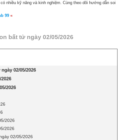
i có nhiều kỹ năng và kinh nghiệm. Cùng theo dõi hướng dẫn soi
mb 99
«
on bất tử ngày 02/05/2026
 ngày 02/05/2026
/2026
05/2026
026
26
05/2026
05/2026
 ngày 02/05/2026