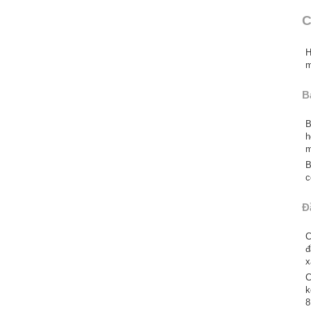
C
H
m
B
B
h
m
B
c
Đ
C
đ
x
C
k
8