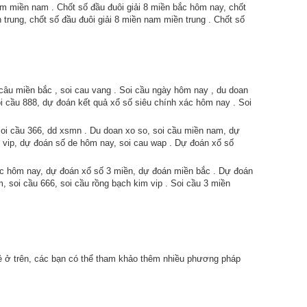
rám miền nam . Chốt số đầu đuôi giải 8 miền bắc hôm nay, chốt
 trung, chốt số đầu đuôi giải 8 miền nam miền trung . Chốt số
 câu miền bắc , soi cau vang . Soi cầu ngày hôm nay , du doan
soi cầu 888, dự đoán kết quả xổ số siêu chính xác hôm nay . Soi
soi cầu 366, dd xsmn . Du doan xo so, soi cầu miền nam, dự
m vip, dự đoán số de hôm nay, soi cau wap . Dự đoán xổ số
 bắc hôm nay, dự đoán xổ số 3 miền, dự đoán miền bắc . Dự đoán
, soi cầu 666, soi cầu rồng bạch kim vip . Soi cầu 3 miền
 ở trên, các bạn có thể tham khảo thêm nhiều phương pháp