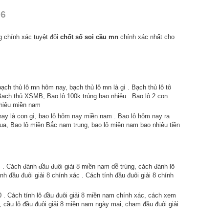
26
 chính xác tuyệt đối
chốt số soi cầu mn
chính xác nhất cho
ạch thủ lô mn hôm nay, bạch thủ lô mn là gì . Bạch thủ lô tô
 Bạch thủ XSMB, Bao lô 100k trúng bao nhiêu . Bao lô 2 con
 nhiêu miền nam
m nay là con gì, bao lô hôm nay miền nam . Bao lô hôm nay ra
qua, Bao lô miền Bắc nam trung, bao lô miền nam bao nhiêu tiền
 . Cách đánh đầu đuôi giải 8 miền nam dễ trúng, cách đánh lô
nh đầu đuôi giải 8 chính xác . Cách tính đầu đuôi giải 8 chính
0 . Cách tính lô đầu đuôi giải 8 miền nam chính xác, cách xem
y, cầu lô đầu đuôi giải 8 miền nam ngày mai, chạm đầu đuôi giải