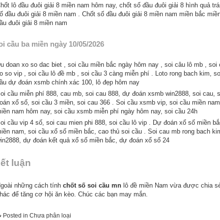
hốt lô đầu đuôi giải 8 miền nam hôm nay, chốt số đầu đuôi giải 8 hình quả t
ố đầu đuôi giải 8 miền nam . Chốt số đầu đuôi giải 8 miền nam miền bắc miền
ầu đuôi giải 8 miền nam
oi cầu ba miền ngày 10/05/2026
u doan xo so dac biet , soi cầu miền bắc ngày hôm nay , soi câu lô mb , soi
o so vip , soi cầu lô đề mb , soi cầu 3 càng miễn phí . Loto rong bach kim, 
ầu dự đoán xsmb chính xác 100, lô đẹp hôm nay
oi cầu miễn phí 888, cau mb, soi cau 888, dự đoán xsmb win2888, soi cau, 
oán xổ số, soi cầu 3 miền, soi cau 366 . Soi cầu xsmb vip, soi cầu miền na
iền nam hôm nay, soi cầu xsmb miễn phí ngày hôm nay, soi cầu 24h
oi cầu vip 4 số, soi cau mien phi 888, soi cầu lô vip . Dự đoán xổ số miền
iền nam, soi cầu xổ số miền bắc, cao thủ soi cầu . Soi cau mb rong bach kim
in2888, dự đoán kết quả xổ số miền bắc, dự đoán xổ số 24
ết luận
goài những cách tính
chốt số soi cầu mn
lô đề miền Nam vừa được chia sẻ
hác để tăng cơ hội ăn kèo. Chúc các bạn may mắn.
Posted in Chưa phân loại