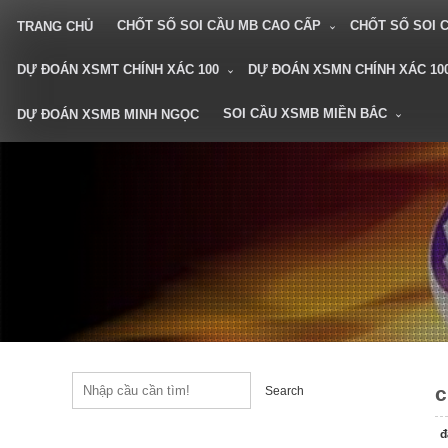
Skip
to
CHỐT SỐ SOI CẦU MB CAO CẤP
CHỐT SỐ SOI 
TRANG CHỦ
content
DỰ ĐOÁN XSMT CHÍNH XÁC 100
DỰ ĐOÁN XSMN CHÍNH XÁC 10
SOI CẦU XSMB MIỀN BẮC
DỰ ĐOÁN XSMB MINH NGỌC
c
Search
đ