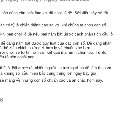
ủ nào cũng cần phải làm khi đã chơi lô đề. Bởi điều này sẽ rất
 có tỷ lệ chiến thắng cao so với khi chúng ta chọn con số
 khi bạn chơi lô đề nếu bạn nắm bắt được cách phân tích cầu lô
ơi dễ dàng nắm bắt được quy luật của các con số. Dễ dàng nhận
có thể điều chỉnh hướng đi hợp lý và chuẩn xác hơn.
ười chơi sẽ tự tin hơn với kết quả mà mình chọn lựa. Từ đó
ếu tố bên ngoài nào.
thủ lô. Đã được rất nhiều người tin tưởng vì họ đã làm theo và
mà không soi cầu miền bắc cùng trúng lớn ngay bây giờ.
 sẽ mang về những con số chuẩn xác và ăn chắc hôm nay.
26
: