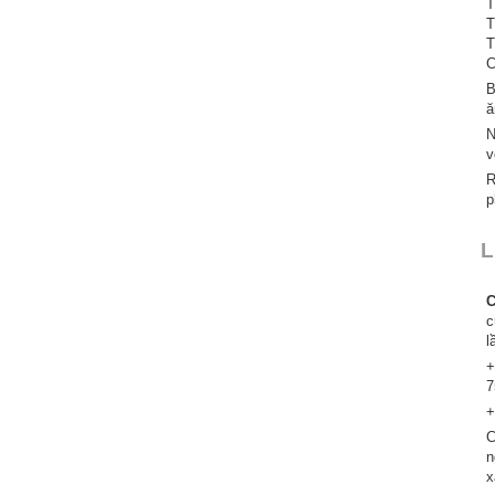
T
T
T
C
B
ă
N
v
R
p
L
C
c
l
+
7
+
C
n
x