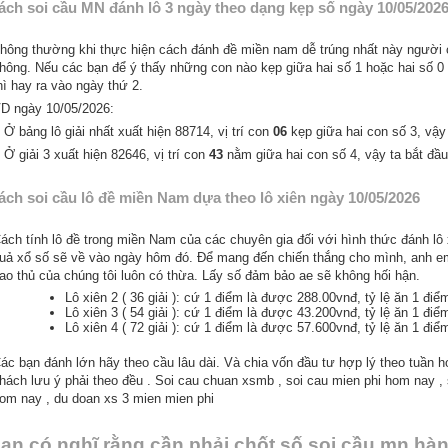
ách soi cầu MN đánh lô 3 ngày theo dạng kẹp số ngày 10/05/202
hông thường khi thực hiện cách đánh đề miền nam dễ trúng nhất này người 
hông. Nếu các bạn để ý thấy những con nào kẹp giữa hai số 1 hoặc hai số 0 h
hì hay ra vào ngày thứ 2.
D ngày 10/05/2026:
 Ở bảng lô giải nhất xuất hiện 88714, vị trí con
06
kẹp giữa hai con số 3, vậy
 Ở giải 3 xuất hiện 82646, vị trí con
43
nằm giữa hai con số 4, vậy ta bắt đầ
ách soi cầu lô đề miền Nam dựa theo lô xiên ngày 10/05/2026
ách tính lô đề trong miền Nam của các chuyên gia đối với hình thức đánh lô 
uả xổ số sẽ về vào ngày hôm đó. Để mang đến chiến thắng cho mình, anh em
ao thủ của chúng tôi luôn có thừa. Lấy số đảm bảo ae sẽ không hối hận.
Lô xiên 2 ( 36 giải ): cứ 1 điểm là được 288.00vnđ, tỷ lệ ăn 1 đi
Lô xiên 3 ( 54 giải ): cứ 1 điểm là được 43.200vnđ, tỷ lệ ăn 1 đi
Lô xiên 4 ( 72 giải ): cứ 1 điểm là được 57.600vnđ, tỷ lệ ăn 1 đi
ác bạn đánh lớn hãy theo cầu lâu dài. Và chia vốn đầu tư hợp lý theo tuần 
hách lưu ý phải theo đều . Soi cau chuan xsmb , soi cau mien phi hom nay , 
om nay , du doan xs 3 mien mien phi
ạn có nghĩ rằng cần phải chốt số soi cầu mn hà