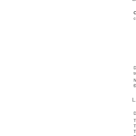
C
c
D
t
N
Đ
L
D
T
T
T