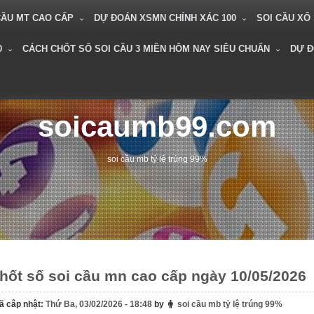
CẦU MT CAO CẤP
DỰ ĐOÁN XSMN CHÍNH XÁC 100
SOI CẦU XỔ
0
CÁCH CHỐT SỐ SOI CẦU 3 MIỀN HÔM NAY SIÊU CHUẨN
DỰ Đ
soicaumb99.com
soi cầu mb tỷ lệ trúng 99%
hốt số soi cầu mn cao cấp ngày 10/05/2026
ã câp nhật:
Thứ Ba, 03/02/2026 - 18:48
by
soi cầu mb tỷ lệ trúng 99%