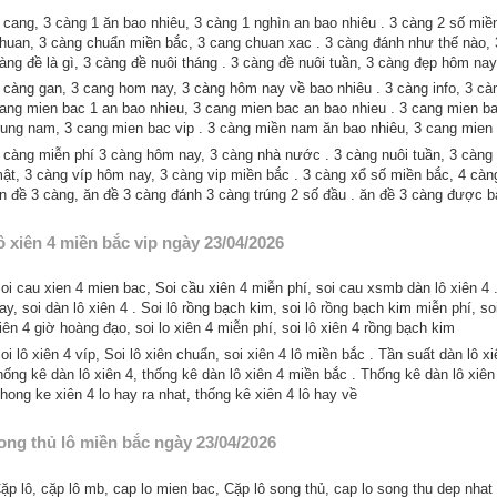
 cang, 3 càng 1 ăn bao nhiêu, 3 càng 1 nghìn an bao nhiêu . 3 càng 2 số miề
huan, 3 càng chuẩn miền bắc, 3 cang chuan xac . 3 càng đánh như thế nào, 
àng đề là gì, 3 càng đề nuôi tháng . 3 càng đề nuôi tuần, 3 càng đẹp hôm na
 càng gan, 3 cang hom nay, 3 càng hôm nay về bao nhiêu . 3 càng info, 3 cà
ang mien bac 1 an bao nhieu, 3 cang mien bac an bao nhieu . 3 cang mien b
rung nam, 3 cang mien bac vip . 3 càng miền nam ăn bao nhiêu, 3 cang mien 
 càng miễn phí 3 càng hôm nay, 3 càng nhà nước . 3 càng nuôi tuần, 3 càng 
ật, 3 càng víp hôm nay, 3 càng vip miền bắc . 3 càng xổ số miền bắc, 4 càn
n đề 3 càng, ăn đề 3 càng đánh 3 càng trúng 2 số đầu . ăn đề 3 càng được b
ô xiên 4 miền bắc vip ngày 23/04/2026
oi cau xien 4 mien bac, Soi cầu xiên 4 miễn phí, soi cau xsmb dàn lô xiên 
ay, soi dàn lô xiên 4 . Soi lô rồng bạch kim, soi lô rồng bạch kim miễn phí, soi 
iên 4 giờ hoàng đạo, soi lo xiên 4 miễn phí, soi lô xiên 4 rồng bạch kim
oi lô xiên 4 víp, Soi lô xiên chuẩn, soi xiên 4 lô miền bắc . Tần suất dàn lô
hống kê dàn lô xiên 4, thống kê dàn lô xiên 4 miền bắc . Thống kê dàn lô xiên 
hong ke xiên 4 lo hay ra nhat, thống kê xiên 4 lô hay về
ong thủ lô miền bắc ngày 23/04/2026
ặp lô, cặp lô mb, cap lo mien bac, Cặp lô song thủ, cap lo song thu dep nhat