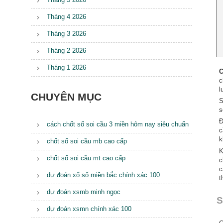
Tháng 4 2026
Tháng 3 2026
Tháng 2 2026
Tháng 1 2026
C
c
l
CHUYÊN MỤC
S
s
Đ
cách chốt số soi cầu 3 miền hôm nay siêu chuẩn
c
k
chốt số soi cầu mb cao cấp
K
chốt số soi cầu mt cao cấp
c
c
dự đoán xổ số miền bắc chính xác 100
t
dự đoán xsmb minh ngọc
S
dự đoán xsmn chính xác 100