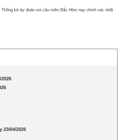
 . Thống kê dự đoán soi cầu miền Bắc Hôm nay chính xác nhất .
/2026
026
 23/04/2026