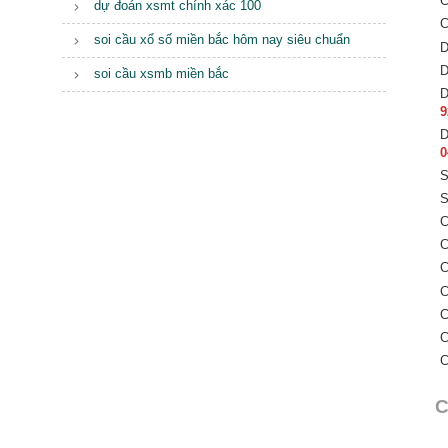
C
dự đoán xsmt chính xác 100
C
soi cầu xổ số miền bắc hôm nay siêu chuẩn
D
D
soi cầu xsmb miền bắc
D
9
D
0
S
S
C
C
C
C
C
C
C
C