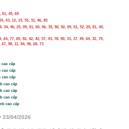
, 51, 45, 69
55, 43, 12, 15, 55, 31, 46, 85
4, 34, 46, 25, 09, 01, 60, 06, 39, 90, 92, 09, 01, 52, 20, 81, 40,
3, 64, 77, 85, 92, 42, 42, 57, 43, 78, 90, 33, 37, 49, 64, 32, 79,
, 67, 98, 11, 84, 98, 68, 73
b cao cấp
b cao cấp
b cao cấp
mb cao cấp
mb cao cấp
mb cao cấp
 mb cao cấp
y 23/04/2026