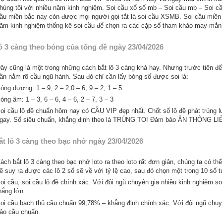
húng tôi với nhiều năm kinh nghiệm. Soi cầu xổ số mb – Soi cầu mb – Soi c
ầu miền bắc nay còn được mọi người gọi tắt là soi cầu XSMB. Soi cầu miền
ăm kinh nghiệm thống kê soi cầu để chọn ra các cặp số tham khảo may mắn
ô 3 càng theo bóng của tổng đề ngày 23/04/2026
ây cũng là một trong những cách bắt lô 3 càng khá hay. Nhưng trước tiên đ
ần nắm rõ cầu ngũ hành. Sau đó chỉ cần lấy bóng số được soi là:
óng dương: 1 – 9, 2 – 2,0 – 6, 9 – 2, 1 – 5.
óng âm: 1 – 3, 6 – 6, 4 – 6, 2 – 7, 3 – 3
oi cầu lô đề chuẩn hôm nay có CẦU VIP đẹp nhất. Chốt số lô đề phát trúng l
gay. Số siêu chuẩn, khắng định theo là TRÚNG TO! Đảm bảo ĂN THÔNG LIÊN
ắt lô 3 càng theo bạc nhớ ngày 23/04/2026
ách bắt lô 3 càng theo bạc nhớ loto ra theo loto rất đơn giản, chúng ta có thể
ẽ suy ra được các lô 2 số sẽ về với tỷ lệ cao, sau đó chọn một trong 10 số
oi cầu, soi cầu lô đề chính xác. Với đội ngũ chuyên gia nhiều kinh nghiệm 
hắng lớn.
oi cầu bạch thủ cầu chuẩn 99,78% – khẳng định chính xác. Với đội ngũ chuy
ảo cầu chuẩn.