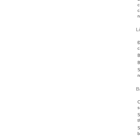
c
c
n
L
Đ
c
B
B
S
n
B
C
s
S
t
S
b