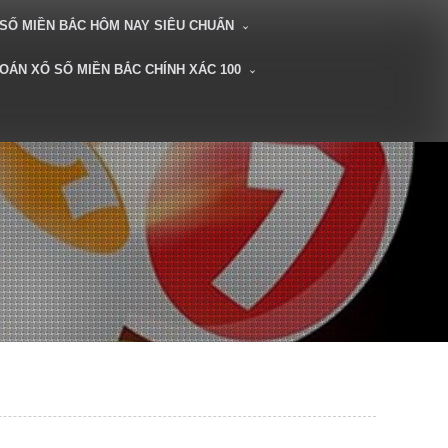
 SỐ MIỀN BẮC HÔM NAY SIÊU CHUẨN
OÁN XỔ SỐ MIỀN BẮC CHÍNH XÁC 100