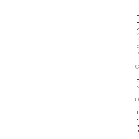
–
–
=
H
b
v
t
C
n
C
C
K
L
T
c
S
l
D