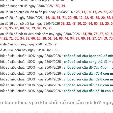
hốt số bạch thủ đề miễn phí ngày 23/04/2026 :
36
hốt số song thủ đề ngày 23/04/2026 :
50, 34
àn đề 10 số cực chuẩn miễn phí ngày 23/04/2026 :
23, 13, 18, 13, 25, 52, 27
àn đề 20 số ngày 23/04/2026 :
16, 18, 51, 71, 20, 65, 12, 92, 43, 89, 20, 85, 
àn đề 36 con số bất bại ngày 23/04/2026
39, 22, 47, 30, 20, 64, 83, 62, 25, 0
2, 89, 95, 45, 00, 57, 39, 84, 15, 36
àn đề 50 số bất tử đẹp nhất hôm nay ngày 23/04/2026 :
81, 50, 75, 27, 42, 3
4, 21, 71, 05, 34, 89, 66, 25, 18, 51, 84, 88, 44, 94, 67, 89, 61, 17, 14, 59, 75
ố đề đầu hôm nay ngày 23/04/2026 :
7
ố đề đuôi hôm nay ngày 23/04/2026 :
9
hốt số siêu chuẩn 100% ngày 23/04/2026 :
chốt số soi cầu bạch thủ đề m
hốt số siêu chuẩn 100% ngày 23/04/2026 :
chốt số soi cầu song thủ đề m
hốt số siêu chuẩn 100% ngày 23/04/2026 :
chốt số soi cầu đề đầu đuôi m
hốt số siêu chuẩn 100% ngày 23/04/2026 :
chốt số soi cầu dàn đề 4 con 
hốt số siêu chuẩn 100% ngày 23/04/2026 :
chốt số soi cầu dàn đề 6 con 
hốt số siêu chuẩn 100% ngày 23/04/2026 :
chốt số soi cầu dàn đề 8 con 
hốt số siêu chuẩn 100% ngày 23/04/2026 :
chốt số soi cầu dàn đề 10 con
ó bao nhiêu vị trí khi chốt số soi cầu mb lô? ngà