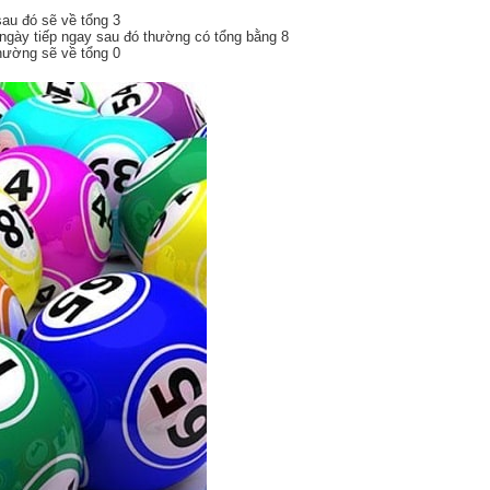
sau đó sẽ về tổng 3
ngày tiếp ngay sau đó thường có tổng bằng 8
hường sẽ về tổng 0