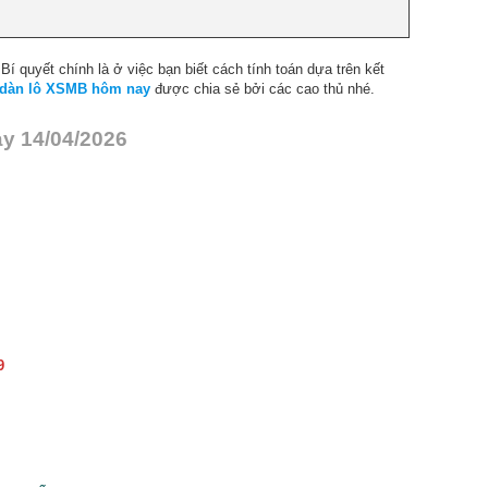
 quyết chính là ở việc bạn biết cách tính toán dựa trên kết
 dàn lô XSMB hôm nay
được chia sẻ bởi các cao thủ nhé.
ày 14/04/2026
9