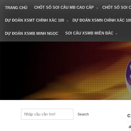
Skip
to
CHỐT SỐ SOI CẦU MB CAO CẤP
CHỐT SỐ SOI 
TRANG CHỦ
content
DỰ ĐOÁN XSMT CHÍNH XÁC 100
DỰ ĐOÁN XSMN CHÍNH XÁC 10
SOI CẦU XSMB MIỀN BẮC
DỰ ĐOÁN XSMB MINH NGỌC
c
Search
đ