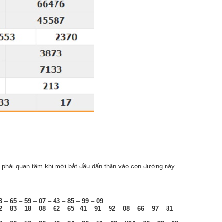
 phải quan tâm khi mới bắt đầu dấn thân vào con đường này.
3
–
65
–
59
–
07
–
43
–
85
–
99
–
09
2
–
83
–
18
–
08
–
62
–
65
–
41
–
91
–
92
–
08
–
66
–
97
–
81
–