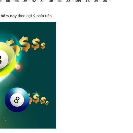
9
–
66
–
56
–
36
–
42
–
84
–
36
–
51
–
23
– 3
94
–
76
–
39
–
08
–
B hôm nay
theo gợi ý phía trên.