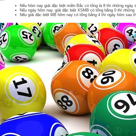
Nếu hôm nay giải đặc biệt miền Bắc có tổng là 8 thì những ngày 
Nếu ngày hôm nay, giải đặc biệt XSMB có tổng bằng 0 thì những 
Nếu giải đặc biệt MB hôm nay có tổng bằng 4 thì ngày hôm sau t