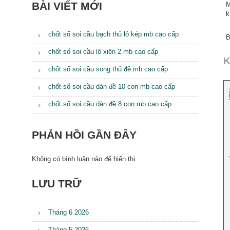
BÀI VIẾT MỚI
M
k
chốt số soi cầu bạch thủ lô kép mb cao cấp
B
chốt số soi cầu lô xiên 2 mb cao cấp
K
chốt số soi cầu song thủ đề mb cao cấp
chốt số soi cầu dàn đề 10 con mb cao cấp
chốt số soi cầu dàn đề 8 con mb cao cấp
PHẢN HỒI GẦN ĐÂY
Không có bình luận nào để hiển thị.
LƯU TRỮ
Tháng 6 2026
Tháng 5 2026