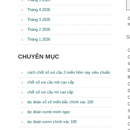
Tháng 4 2026
D
Tháng 3 2026
q
Tháng 2 2026
S
Tháng 1 2026
C
CHUYÊN MỤC
C
S
D
cách chốt số soi cầu 3 miền hôm nay siêu chuẩn
B
chốt số soi cầu mb cao cấp
C
D
chốt số soi cầu mt cao cấp
C
dự đoán xổ số miền bắc chính xác 100
C
S
dự đoán xsmb minh ngọc
S
dự đoán xsmn chính xác 100
C