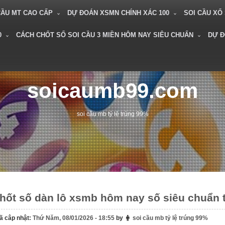
CẦU MT CAO CẤP
DỰ ĐOÁN XSMN CHÍNH XÁC 100
SOI CẦU XỔ
0
CÁCH CHỐT SỐ SOI CẦU 3 MIỀN HÔM NAY SIÊU CHUẨN
DỰ Đ
soicaumb99.com
soi cầu mb tỷ lệ trúng 99%
hốt số dàn lô xsmb hôm nay số siêu chuẩn 
ã câp nhật:
Thứ Năm, 08/01/2026 - 18:55
by
soi cầu mb tỷ lệ trúng 99%