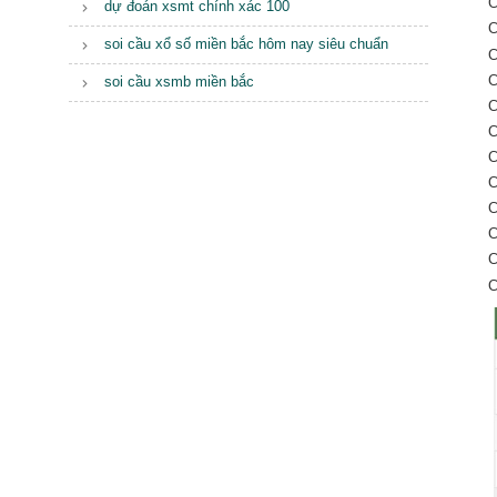
C
dự đoán xsmt chính xác 100
C
soi cầu xổ số miền bắc hôm nay siêu chuẩn
C
C
soi cầu xsmb miền bắc
C
C
C
C
C
C
C
C