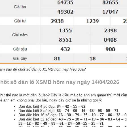
àm sao để chốt số dàn lô XSMB hôm nay hiệu quả?
hốt số dàn lô XSMB hôm nay ngày 14/04/2026
hư thế nào là một dàn lô đẹp? Đây là điều mà các anh em game thủ mới cần
ể anh em không phải đợi lâu, ngay bây giờ sẽ là những gợi ý:
Dàn đặc biệt 4 số đẹp:
84
–
42
–
55
–
62
Dàn đặc biệt 8 số đẹp:
83
–
74
–
06
–
16
–
68
–
98
–
59
–
71
Dàn đặc biệt 16 số đẹp:
16
–
30
–
79
–
35
–
10
–
77
–
86
–
32
–
0
Dàn đặc biệt 32 số đẹp:
43
–
75
–
18
–
71
–
19
–
84
–
83
–
64
–
3
33
–
12
–
82
–
49
–
89
–
61
–
24
–
50
–
15
–
25
–
71