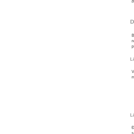
B
D
B
n
p
L
V
m
L
Đ
s