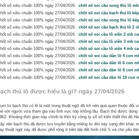
hốt số siêu chuẩn 100% ngày 27/04/2026 :
chốt số soi cầu song thủ lô mb
hốt số siêu chuẩn 100% ngày 27/04/2026 :
chốt số soi cầu bạch thủ lô ké
hốt số siêu chuẩn 100% ngày 27/04/2026 :
chốt số soi cầu song thủ lô ké
hốt số siêu chuẩn 100% ngày 27/04/2026 :
chốt số soi cầu bạch thủ lô 2 
hốt số siêu chuẩn 100% ngày 27/04/2026 :
chốt số soi cầu lô xiên 2 mb c
hốt số siêu chuẩn 100% ngày 27/04/2026 :
chốt số soi cầu lô xiên 3 mb c
hốt số siêu chuẩn 100% ngày 27/04/2026 :
chốt số soi cầu lô xiên 4 mb c
hốt số siêu chuẩn 100% ngày 27/04/2026 :
chốt số soi cầu dàn lô 4 con m
hốt số siêu chuẩn 100% ngày 27/04/2026 :
chốt số soi cầu dàn lô 6 con m
hốt số siêu chuẩn 100% ngày 27/04/2026 :
chốt số soi cầu dàn lô 8 con m
hốt số siêu chuẩn 100% ngày 27/04/2026 :
chốt số soi cầu dàn lô 10 con 
ạch thủ lô được hiểu là gì? ngày 27/04/2026
ụm từ bạch thủ có lẽ là một trong thuật ngữ đã trở nên quá quen thuộc đối
ẻ với người vừa tham gia vào lĩnh vực này không lâu. Bạch thủ được dùng 
962. Khoảng thời gian này chính là thời kỳ công ty xổ số kiến thiết thủ đô H
ậy nên bạch thủ đã được lưu truyền bằng miệng từ đời này sang đời khác m
ay thuật ngữ này đã được phổ rộng ở trên dải đất hình chữ S và chủ yếu dàn