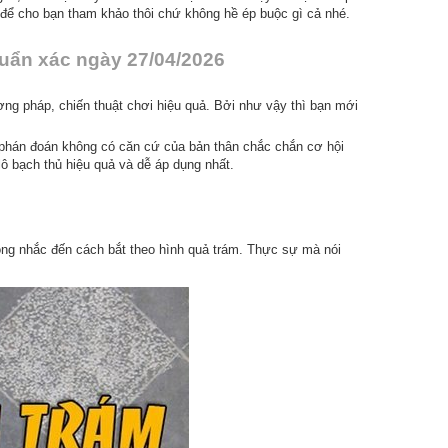
ất để cho bạn tham khảo thôi chứ không hề ép buộc gì cả nhé.
uẩn xác ngày 27/04/2026
ơng pháp, chiến thuật chơi hiệu quả. Bởi như vậy thì bạn mới
 phán đoán không có căn cứ của bản thân chắc chắn cơ hội
lô bạch thủ hiệu quả và dễ áp dụng nhất.
ng nhắc đến cách bắt theo hình quả trám. Thực sự mà nói