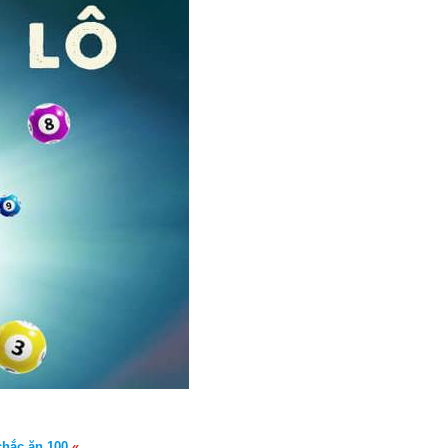
chắc ăn 100
«