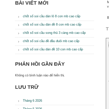
BÀI VIẾT MỚI
M
v
chốt số soi cầu dàn lô 8 con mb cao cấp
B
chốt số soi cầu dàn đề 8 con mb cao cấp
T
chốt số soi cầu song thủ 3 càng mb cao cấp
chốt số soi cầu đề đầu đuôi mb cao cấp
chốt số soi cầu dàn đề 10 con mb cao cấp
PHẢN HỒI GẦN ĐÂY
Không có bình luận nào để hiển thị.
LƯU TRỮ
Tháng 6 2026
Tháng 5 2026