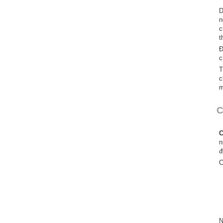
D
n
c
t
Đ
c
T
c
m
C
C
n
đ
C
N