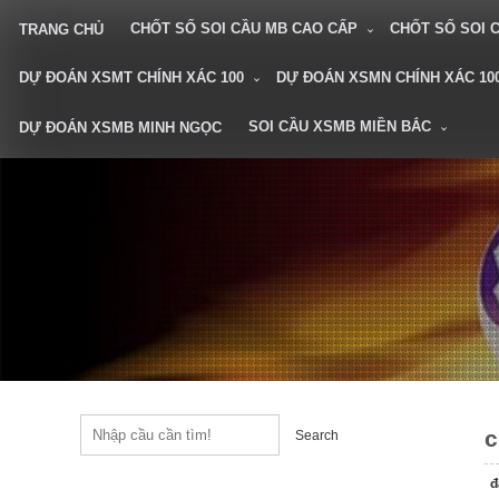
Skip
to
CHỐT SỐ SOI CẦU MB CAO CẤP
CHỐT SỐ SOI 
TRANG CHỦ
content
DỰ ĐOÁN XSMT CHÍNH XÁC 100
DỰ ĐOÁN XSMN CHÍNH XÁC 10
SOI CẦU XSMB MIỀN BẮC
DỰ ĐOÁN XSMB MINH NGỌC
c
Search
đ