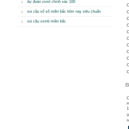
dự đoán xsmt chính xác 100
C
soi cầu xổ số miền bắc hôm nay siêu chuẩn
C
C
soi cầu xsmb miền bắc
C
C
C
C
C
C
C
C
B
C
m
1
V
n