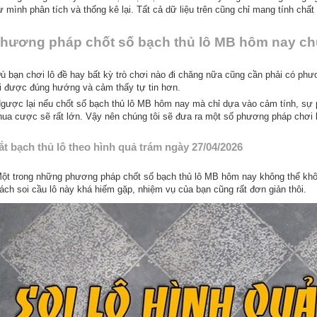
ự mình phân tích và thống kê lại. Tất cả dữ liệu trên cũng chỉ mang tính ch
hương pháp chốt số bạch thủ lô MB hôm nay ch
ù bạn chơi lô đề hay bất kỳ trò chơi nào đi chăng nữa cũng cần phải có phư
i được đúng hướng và cảm thấy tự tin hơn.
gược lại nếu chốt số bạch thủ lô MB hôm nay mà chỉ dựa vào cảm tính, sự
hua cược sẽ rất lớn. Vậy nên chúng tôi sẽ đưa ra một số phương pháp chơi 
ắt bạch thủ lô theo hình quả trám ngày 27/04/2026
ột trong những phương pháp chốt số bạch thủ lô MB hôm nay không thể khô
ách soi cầu lô này khá hiếm gặp, nhiệm vụ của bạn cũng rất đơn giản thôi.