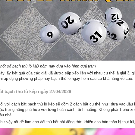
hốt số bạch thủ lô MB hôm nay dựa vào hình quả trám
ãy lấy kết quả của các giải đã được sắp xếp liền với nhau cụ thể là giải 3, gi
hi áp dụng phương pháp này bạch thủ lô ngày hôm sau có khả năng về cao.
ắt bạch thủ lô kép ngày 27/04/2026
ối với cách bắt bạch thủ lô kép sẽ gồm 2 cách bắt cụ thể như: dựa vào đầu
ặc trưng riêng phù hợp với từng hoàn cảnh, tình huống. Không phải 1 phươ
âu nhé.
hư vậy rất dễ làm cho đối thủ bắt bài đồng thời khiến cho bản thân bị thụt lù