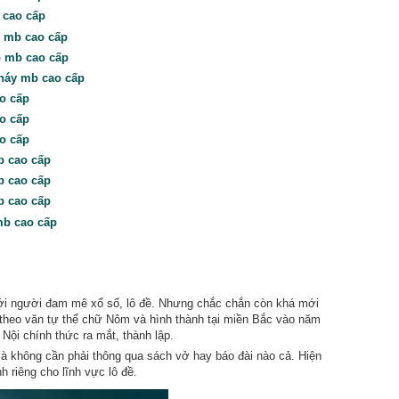
 cao cấp
p mb cao cấp
p mb cao cấp
nháy mb cao cấp
ao cấp
ao cấp
ao cấp
b cao cấp
b cao cấp
b cao cấp
mb cao cấp
 với người đam mê xổ số, lô đề. Nhưng chắc chắn còn khá mới
theo văn tự thể chữ Nôm và hình thành tại miền Bắc vào năm
à Nội chính thức ra mắt, thành lập.
à không cần phải thông qua sách vở hay báo đài nào cả. Hiện
h riêng cho lĩnh vực lô đề.