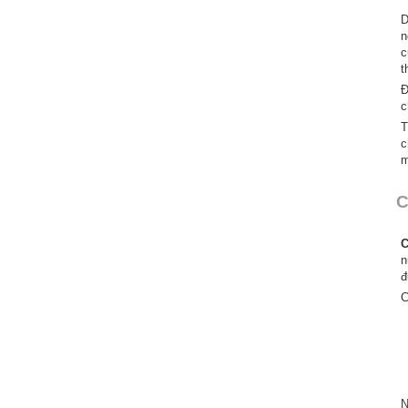
D
n
c
t
Đ
c
T
c
m
C
C
n
đ
C
N