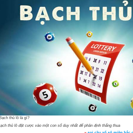
Bạch thủ lô là gì?
ạch thủ lô đặt cược vào một con số duy nhất để phân định thắng thua
»
soi cầu xổ số miền bắc 