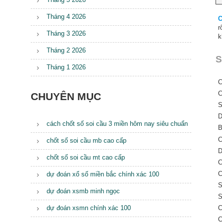
Tháng 4 2026
C
r
Tháng 3 2026
k
Tháng 2 2026
S
Tháng 1 2026
C
C
CHUYÊN MỤC
S
D
cách chốt số soi cầu 3 miền hôm nay siêu chuẩn
B
C
chốt số soi cầu mb cao cấp
D
chốt số soi cầu mt cao cấp
C
C
dự đoán xổ số miền bắc chính xác 100
S
dự đoán xsmb minh ngọc
S
C
dự đoán xsmn chính xác 100
C