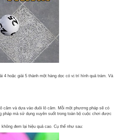
ải 4 hoặc giải 5 thành một hàng dọc có vị trí hình quả trám. Và
 lô câm và dựa vào đuôi lô câm. Mỗi một phương pháp sẽ có
ng pháp mà sử dụng xuyên suốt trong toàn bộ cuộc chơi được
i, không đem lại hiệu quả cao. Cụ thể như sau: