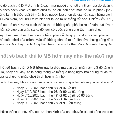
o đó bạch thủ lô MB chính là cách mà người chơi sẽ chỉ tham gia dự đoán kế
ói theo cách khác khi tham chơi thì sẽ chỉ càn chơi một lần là đã phân định
ũng là hình thức giải trí mà nhiều người lựa chọn để giải tỏa sau những giờ 
hủ khá hiếm, nếu như xuất hiện thì lại có mức thắng rất cao. Chiếm đến 90%,
ể có thể chơi được bạch thủ lô thì sẽ không cần phải bỏ ra số vốn quá lớn.
hắn sẽ giúp bạn giàu sang, đổi đời có cuộc sống sung túc, hạnh phúc.
uy nhiên việc thực hiện cũng chẳng phải dễ dàng gì cả. đòi hỏi bạn phải am 
hủ cuộc chơi của mình. Mặc dù không cần bỏ ra số tiền lớn nhưng cũng đã c
ình rồi đấy. Hãy hành động thận trọng, suy nghĩ thấu đáo để tránh những đán
hốt số bạch thủ lô MB hôm nay như thế nào? ng
hốt số bạch thủ lô MB hôm nay
là điều mà bạn cần phải nắm bắt để tăng 
ữa, ngay sau đây sẽ là bảng thống kê kết quả hàng ngày mà chúng tôi đã th
ưa ra phương pháp chơi thích hợp nhất nhé.
ách chơi này không cần bạn phải bỏ ra số vốn quá lớn nhưng lại rất khó ăn 
Ngày 5/10/2025 bạch thủ
38
lót
47
về
89
Ngày 6/10/2025 bạch thủ
03
lót
90
và
01
trúng
Ngày 7/10/2025 bạch thủ
47
lót
02
và rồi về
03
trúng
Ngày 8/10/2025 bạch thủ
56
lót
34
vẫn trúng
Ngày 9/10/2025 bạch thủ
73
lót
91
đều trúng
hững thông tin này đều có sự nhận định của các chuyên gia có tiếng trong n