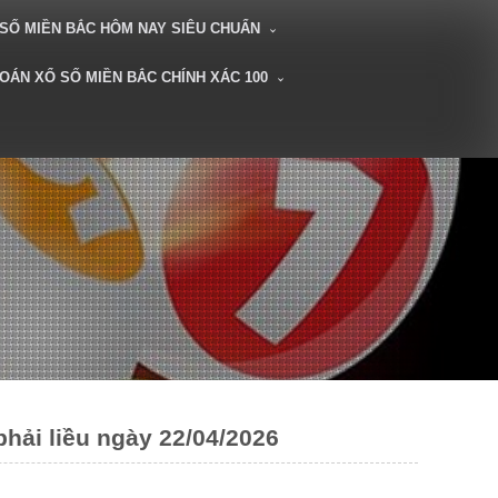
 SỐ MIỀN BẮC HÔM NAY SIÊU CHUẨN
OÁN XỔ SỐ MIỀN BẮC CHÍNH XÁC 100
hải liều ngày 22/04/2026