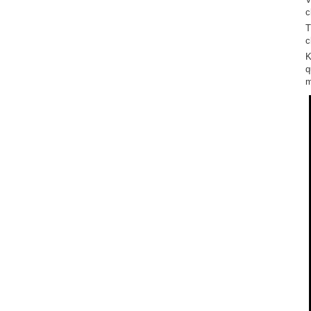
c
T
c
K
q
m