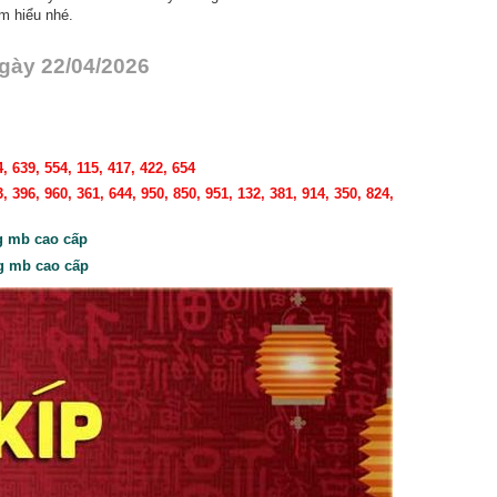
m hiểu nhé.
gày 22/04/2026
4, 639, 554, 115, 417, 422, 654
, 396, 960, 361, 644, 950, 850, 951, 132, 381, 914, 350, 824,
ng mb cao cấp
ng mb cao cấp