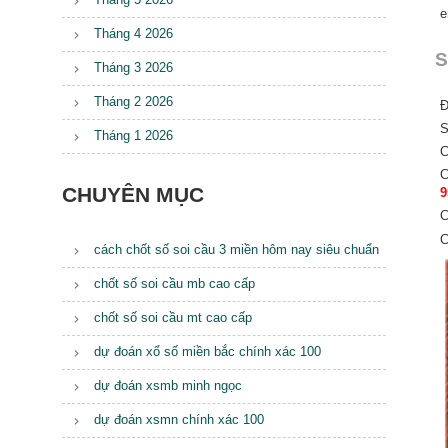
e
Tháng 4 2026
S
Tháng 3 2026
Tháng 2 2026
Đ
S
Tháng 1 2026
C
C
CHUYÊN MỤC
9
C
C
cách chốt số soi cầu 3 miền hôm nay siêu chuẩn
chốt số soi cầu mb cao cấp
chốt số soi cầu mt cao cấp
dự đoán xổ số miền bắc chính xác 100
dự đoán xsmb minh ngọc
dự đoán xsmn chính xác 100