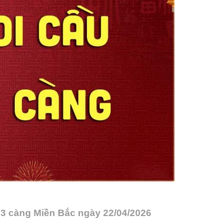
 3 càng Miền Bắc ngày 22/04/2026