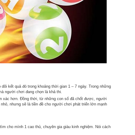
 dõi kết quả đó trong khoảng thời gian 1 – 7 ngày. Trong những
à người chơi đang chọn là khả thi.
ẩn xác hơn. Đồng thời, từ những con số đã chốt được, người
 nhỏ, nhưng sẽ là tiền đề cho người chơi phát triển lớn mạnh
tìm cho mình 1 cao thủ, chuyên gia giàu kinh nghiệm. Nói cách