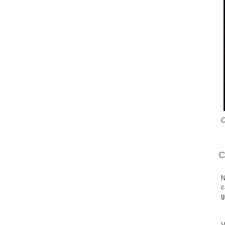
C
C
N
c
g
V