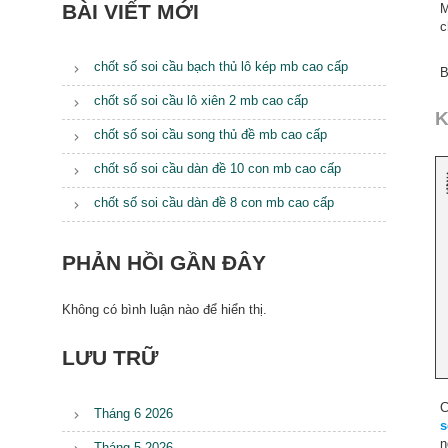
BÀI VIẾT MỚI
M
c
chốt số soi cầu bạch thủ lô kép mb cao cấp
B
chốt số soi cầu lô xiên 2 mb cao cấp
K
chốt số soi cầu song thủ đề mb cao cấp
chốt số soi cầu dàn đề 10 con mb cao cấp
chốt số soi cầu dàn đề 8 con mb cao cấp
PHẢN HỒI GẦN ĐÂY
Không có bình luận nào để hiển thị.
LƯU TRỮ
C
Tháng 6 2026
s
n
Tháng 5 2026