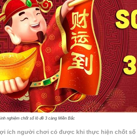
inh nghiệm chốt số lô đề 3 càng Miền Bắc
ợi ích người chơi có được khi thực hiện chốt số