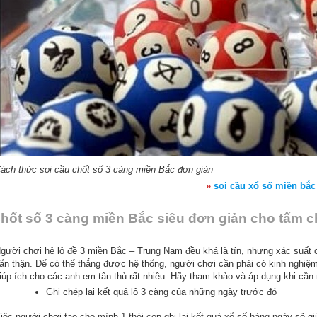
ách thức soi cầu chốt số 3 càng miền Bắc đơn giản
»
soi cầu xổ số miền bắc
hốt số 3 càng miền Bắc siêu đơn giản cho tấm c
gười chơi hệ lô đề 3 miền Bắc – Trung Nam đều khá là tín, nhưng xác suất c
ẩn thận. Để có thể thắng được hệ thống, người chơi cần phải có kinh nghiệ
iúp ích cho các anh em tân thủ rất nhiều. Hãy tham khảo và áp dụng khi cần
Ghi chép lại kết quả lô 3 càng của những ngày trước đó
iệc người chơi tạo cho mình 1 thói con ghi lại kết quả xổ số hàng ngày sẽ gi