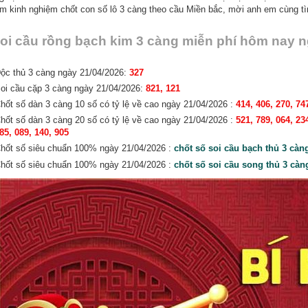
m kinh nghiệm chốt con số lô 3 càng theo cầu Miền bắc, mời anh em cùng tì
oi cầu rồng bạch kim 3 càng miễn phí hôm nay n
ộc thủ 3 càng ngày 21/04/2026:
327
oi cầu cặp 3 càng ngày 21/04/2026:
821, 121
hốt số dàn 3 càng 10 số có tỷ lệ về cao ngày 21/04/2026 :
414, 406, 270, 74
hốt số dàn 3 càng 20 số có tỷ lệ về cao ngày 21/04/2026 :
521, 789, 064, 234
85, 089, 140, 905
hốt số siêu chuẩn 100% ngày 21/04/2026 :
chốt số soi cầu bạch thủ 3 cà
hốt số siêu chuẩn 100% ngày 21/04/2026 :
chốt số soi cầu song thủ 3 cà