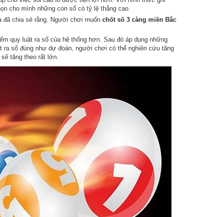
chọn cho mình những con số có tỷ lệ thắng cao.
ia đã chia sẻ rằng. Người chơi muốn
chốt số 3 càng miền Bắc
iếm quy luật ra số của hệ thống hơn. Sau đó áp dụng những
ất ra số đúng như dự đoán, người chơi có thể nghiên cứu tăng
sẽ tăng theo rất lớn.