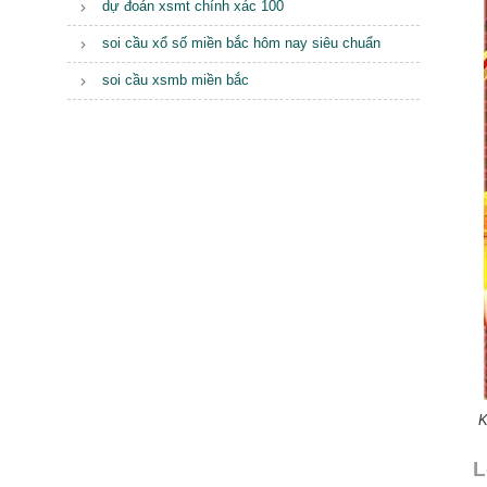
dự đoán xsmt chính xác 100
soi cầu xổ số miền bắc hôm nay siêu chuẩn
soi cầu xsmb miền bắc
K
L