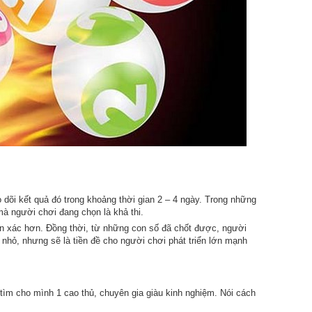
 dõi kết quả đó trong khoảng thời gian 2 – 4 ngày. Trong những
à người chơi đang chọn là khả thi.
ẩn xác hơn. Đồng thời, từ những con số đã chốt được, người
 nhỏ, nhưng sẽ là tiền đề cho người chơi phát triển lớn mạnh
tìm cho mình 1 cao thủ, chuyên gia giàu kinh nghiệm. Nói cách